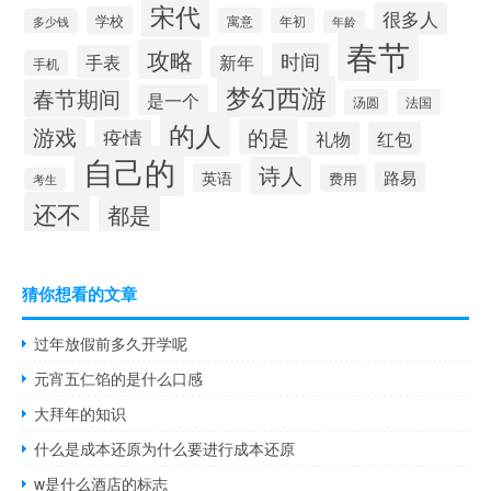
宋代
很多人
学校
寓意
年初
多少钱
年龄
春节
攻略
时间
手表
新年
手机
梦幻西游
春节期间
是一个
汤圆
法国
的人
游戏
的是
疫情
礼物
红包
自己的
诗人
路易
英语
费用
考生
还不
都是
猜你想看的文章
过年放假前多久开学呢
元宵五仁馅的是什么口感
大拜年的知识
什么是成本还原为什么要进行成本还原
w是什么酒店的标志