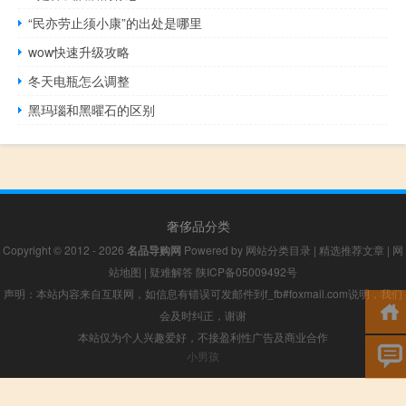
“民亦劳止须小康”的出处是哪里
wow快速升级攻略
冬天电瓶怎么调整
黑玛瑙和黑曜石的区别
奢侈品分类
Copyright © 2012 - 2026
名品导购网
Powered by
网站分类目录
|
精选推荐文章
|
网
站地图
|
疑难解答
陕ICP备05009492号
声明：本站内容来自互联网，如信息有错误可发邮件到f_fb#foxmail.com说明，我们
会及时纠正，谢谢
本站仅为个人兴趣爱好，不接盈利性广告及商业合作
小男孩