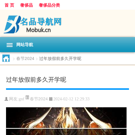
首 页
奢侈品
奢侈品分类
网站导航
>
春节2024
>
过年放假前多久开学呢
过年放假前多久开学呢
春节2024
网友:
gnf
2024-02-12 12:29:33