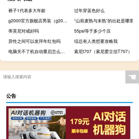
裤子1代表多大年龄
过年穿蓝色好么
g2000官方旗舰店男装（g2000官方旗舰店）
“山前麦熟与未熟”的出处是哪里
蒂芙尼对戒好吗
55psi等于多少个压
异性之间可以发拜年红包吗
综总有人类想要攻略我
电脑关不了机自动重启怎么解决（电脑关不了机自动重启）
索尼t707（索尼爱立信T707）
☚
公告