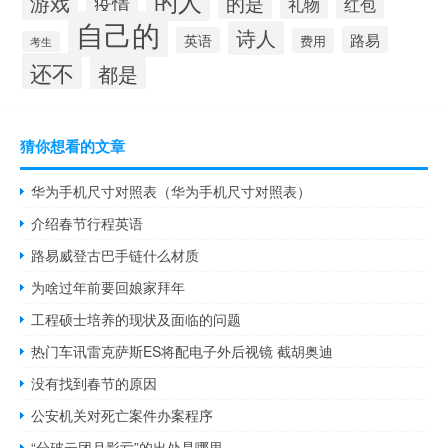
的人
游戏
的是
疫情
礼物
红包
自己的
诗人
路易
英语
费用
考生
还不
都是
猜你想看的文章
华为手机尺寸对照表（华为手机尺寸对照表）
介绍春节行程英语
路易威登古巴手链什么材质
为啥过年前要回娘家拜年
工程硕士培养的现状及面临的问题
热门车讯雷克萨斯ES将配电子外后视镜 截胡奥迪
没有找到春节的原因
公安机关对死亡案件办案程序
“分破云团月影亏”的出处是哪里