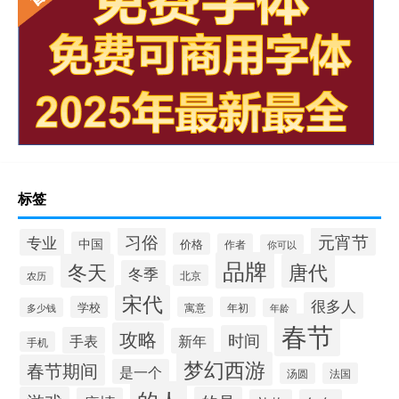
标签
习俗
元宵节
专业
中国
价格
作者
你可以
品牌
冬天
唐代
冬季
北京
农历
宋代
很多人
学校
寓意
年初
多少钱
年龄
春节
攻略
时间
手表
新年
手机
梦幻西游
春节期间
是一个
汤圆
法国