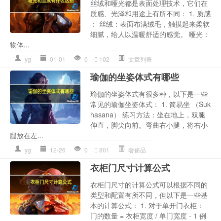
丝绒和哑光都是表面处理技术，它们在
质感、光泽和用途上有所不同： 1. 质感
： 丝绒：表面布满绒毛，触摸起来柔软
细腻，给人以温暖舒适的感觉。 哑光：
物体...
yg
01-01
0
102
文章列表
瑜伽的坐姿体式有哪些
瑜伽的坐姿体式有很多种，以下是一些
常见的瑜伽坐姿体式： 1. 简易坐 （Suk
hasana） 练习方法：坐在地上，双腿
伸直，脚尖向前。弯曲右小腿，将右小
腿放在左...
yg
12-26
0
801
奢侈品
衣柜门尺寸计算公式
衣柜门尺寸的计算公式可以根据不同的
类型和配置有所不同，但以下是一些基
本的计算公式： 1. 对于单开门衣柜：
门的数量 = 衣柜宽度 / 单门宽度 - 1 例