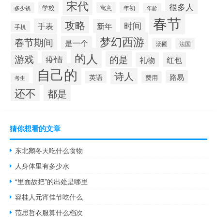
宋代
很多人
学校
寓意
年初
多少钱
年龄
春节
攻略
时间
手表
新年
手机
梦幻西游
春节期间
是一个
汤圆
法国
的人
游戏
的是
疫情
礼物
红包
自己的
诗人
路易
英语
费用
考生
还不
都是
猜你想看的文章
东北鹅冬天吃什么食物
人身体里有多少水
“里面故把”的出处是哪里
容桂人元宵佳节吃什么
范思哲衣服算什么档次