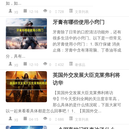
如，如...
yg
12-16
0
728
文章列表
牙膏有哪些使用小窍门
牙膏除了日常的口腔清洁功能外，还有
很多生活中的小窍门。以下是一些常见
的牙膏使用小窍门： 1. 医疗保健 消炎
止痛：牙膏中含有薄荷脑、丁香油等成
分，具有...
yg
12-10
0
432
奢侈品
英国外交发展大臣克莱弗利将
访华
【英国外交发展大臣克莱弗利将访
华】!!!今天受到全网的关注度非常高，
那么具体的是什么情况呢，下面大家可
以一起来看看具体都是怎么回事吧！ 1、【英国外交...
yg
04-15
0
686
文章列表