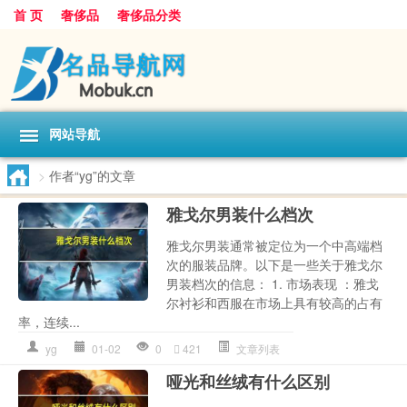
首 页
奢侈品
奢侈品分类
网站导航
>
作者“yg”的文章
雅戈尔男装什么档次
雅戈尔男装通常被定位为一个中高端档
次的服装品牌。以下是一些关于雅戈尔
男装档次的信息： 1. 市场表现 ：雅戈
尔衬衫和西服在市场上具有较高的占有
率，连续...
yg
01-02
0
421
文章列表
哑光和丝绒有什么区别