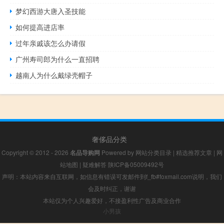
梦幻西游大唐入圣技能
如何提高进店率
过年亲戚该怎么办请假
广州寿司郎为什么一直招聘
越南人为什么戴绿壳帽子
奢侈品分类
Copyright © 2012 - 2026
名品导购网
Powered by
网站分类目录
|
精选推荐文章
|
网
站地图
|
疑难解答
陕ICP备05009492号
声明：本站内容来自互联网，如信息有错误可发邮件到f_fb#foxmail.com说明，我们
会及时纠正，谢谢
本站仅为个人兴趣爱好，不接盈利性广告及商业合作
小男孩