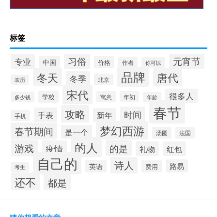
标签
习俗
元宵节
专业
中国
价格
作者
你可以
品牌
冬天
唐代
冬季
北京
农历
宋代
很多人
学校
寓意
年初
多少钱
年龄
春节
攻略
时间
手表
新年
手机
梦幻西游
春节期间
是一个
汤圆
法国
的人
游戏
的是
疫情
礼物
红包
自己的
诗人
路易
英语
费用
考生
还不
都是