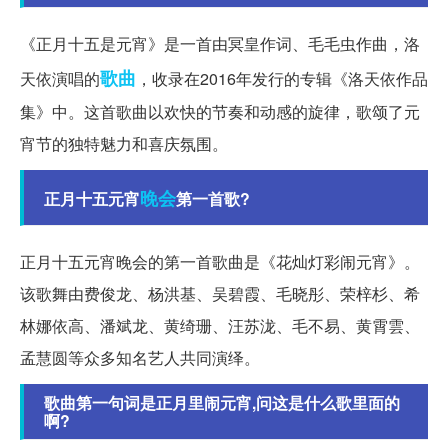
《正月十五是元宵》是一首由冥皇作词、毛毛虫作曲，洛
歌曲
天依演唱的
，收录在2016年发行的专辑《洛天依作品
集》中。这首歌曲以欢快的节奏和动感的旋律，歌颂了元
宵节的独特魅力和喜庆氛围。
晚会
正月十五元宵
第一首歌?
正月十五元宵晚会的第一首歌曲是《花灿灯彩闹元宵》。
该歌舞由费俊龙、杨洪基、吴碧霞、毛晓彤、荣梓杉、希
林娜依高、潘斌龙、黄绮珊、汪苏泷、毛不易、黄霄雲、
孟慧圆等众多知名艺人共同演绎。
歌曲第一句词是正月里闹元宵,问这是什么歌里面的
啊?