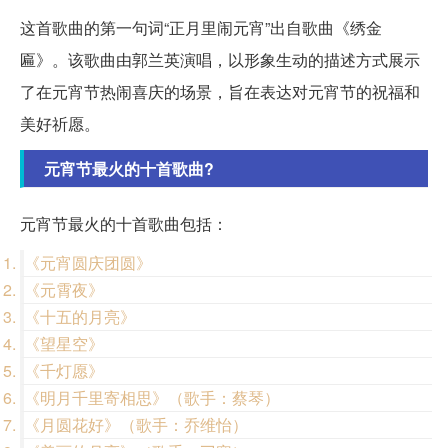
这首歌曲的第一句词“正月里闹元宵”出自歌曲《绣金
匾》。该歌曲由郭兰英演唱，以形象生动的描述方式展示
了在元宵节热闹喜庆的场景，旨在表达对元宵节的祝福和
美好祈愿。
元宵节最火的十首歌曲?
元宵节最火的十首歌曲包括：
《元宵圆庆团圆》
《元霄夜》
《十五的月亮》
《望星空》
《千灯愿》
《明月千里寄相思》（歌手：蔡琴）
《月圆花好》（歌手：乔维怡）