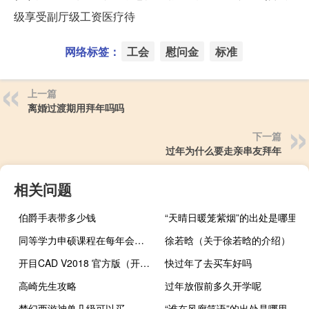
级享受副厅级工资医疗待
网络标签：
工会
慰问金
标准
上一篇
离婚过渡期用拜年吗吗
下一篇
过年为什么要走亲串友拜年
相关问题
伯爵手表带多少钱
“天晴日暖笼紫烟”的出处是哪里
同等学力申硕课程在每年会有两次开学时间吗
徐若晗（关于徐若晗的介绍）
开目CAD V2018 官方版（开目CAD V2018 官方版功能简介）
快过年了去买车好吗
高崎先生攻略
过年放假前多久开学呢
梦幻西游神兽几级可以买
“谁在风廊笑语”的出处是哪里