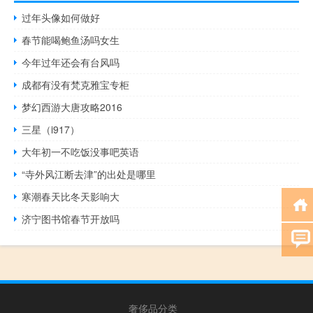
过年头像如何做好
春节能喝鲍鱼汤吗女生
今年过年还会有台风吗
成都有没有梵克雅宝专柜
梦幻西游大唐攻略2016
三星（i917）
大年初一不吃饭没事吧英语
“寺外风江断去津”的出处是哪里
寒潮春天比冬天影响大
济宁图书馆春节开放吗
奢侈品分类