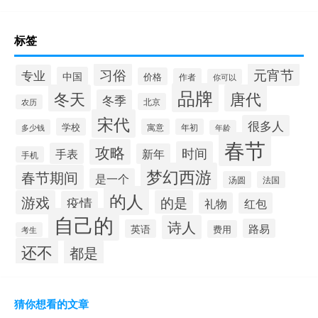
标签
习俗
元宵节
专业
中国
价格
作者
你可以
品牌
冬天
唐代
冬季
北京
农历
宋代
很多人
学校
寓意
年初
多少钱
年龄
春节
攻略
时间
手表
新年
手机
梦幻西游
春节期间
是一个
汤圆
法国
的人
游戏
的是
疫情
礼物
红包
自己的
诗人
路易
英语
费用
考生
还不
都是
猜你想看的文章