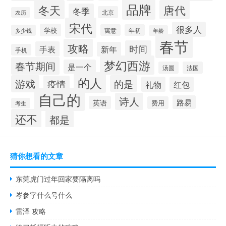
品牌
冬天
唐代
冬季
北京
农历
宋代
很多人
学校
寓意
年初
多少钱
年龄
春节
攻略
时间
手表
新年
手机
梦幻西游
春节期间
是一个
汤圆
法国
的人
游戏
的是
疫情
礼物
红包
自己的
诗人
路易
英语
费用
考生
还不
都是
猜你想看的文章
东莞虎门过年回家要隔离吗
岑参字什么号什么
雷泽 攻略