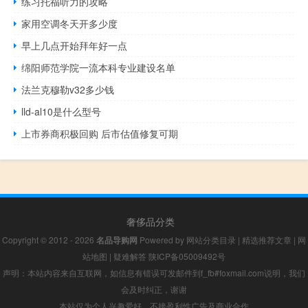
练习托福听力的攻略
家用空调冬天开多少度
早上几点开始拜年好一点
绵阳师范学院一流本科专业建设名单
法兰克穆勒v32多少钱
lld-al10是什么型号
上市券商积极回购 后市估值修复可期
奢侈品分类
Copyright © 2012 - 2026
名品导购网
Powered by
网站分类目录
|
精选推荐文章
|
网
站地图
|
疑难解答
陕ICP备05009492号
声明：本站内容来自互联网，如信息有错误可发邮件到f_fb#foxmail.com说明，我们
会及时纠正，谢谢
本站仅为个人兴趣爱好，不接盈利性广告及商业合作