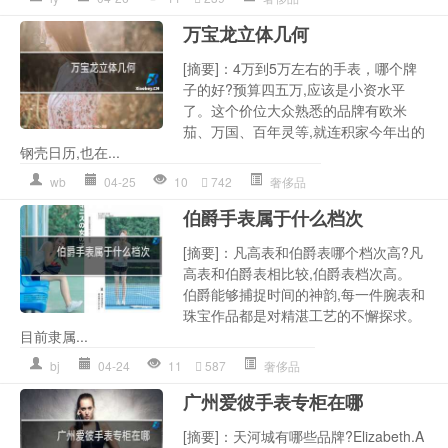
万宝龙立体几何
[摘要]：4万到5万左右的手表，哪个牌
子的好?预算四五万,应该是小资水平
了。这个价位大众熟悉的品牌有欧米
茄、万国、百年灵等,就连积家今年出的
钢壳日历,也在...
wb
04-25
10
742
奢侈品
伯爵手表属于什么档次
[摘要]：凡高表和伯爵表哪个档次高?凡
高表和伯爵表相比较,伯爵表档次高。
伯爵能够捕捉时间的神韵,每一件腕表和
珠宝作品都是对精湛工艺的不懈探求。
目前隶属...
bj
04-24
11
587
奢侈品
广州爱彼手表专柜在哪
[摘要]：天河城有哪些品牌?Elizabeth.A