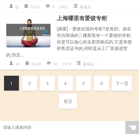
gl
04-21
9
602
奢侈品
上海哪里有爱彼专柜
[摘要]：爱彼在国内专柜?是有的。就在
华兴商场的二楼那里有一个爱彼的专柜,
你是可以放心的去那里购买的,它是有授
权售卖证书的,同时是从工厂直接进货
的,而且...
sh
04-20
10
918
奢侈品
1
2
3
4
5
6
下一页
尾页
☚