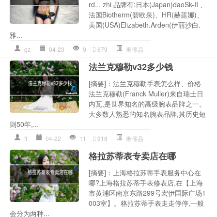
rd... zhi 品牌有:日本(Japan)daoSk-II 、
法国Biotherm(碧欧泉)、HR(赫莲娜)、
美国(USA)Elizabeth.Arden(伊丽沙白.
雅...
gz
04-23
9
679
奢侈品
法兰克穆勒v32多少钱
[摘要]：法兰克穆勒手表怎么样、价格
法兰克穆勒(Franck Muller)来自瑞士日
内瓦,是世界知名的高级腕表品牌之一。
大多数人熟悉的知名腕表品牌,其历史短
则50年,...
fl
04-22
11
918
奢侈品
格拉苏蒂表专卖店在哪
[摘要]：上海格拉苏蒂手表服务中心在
哪?上海格拉苏蒂手表修表店,在【上海
市黄浦区南京东路299号宏伊国际广场1
003室】。格拉苏蒂手表走走停停,一般
会分为两种...