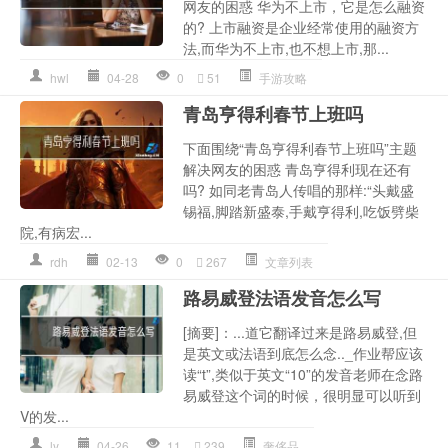
网友的困惑 华为不上市，它是怎么融资
的? 上市融资是企业经常使用的融资方
法,而华为不上市,也不想上市,那...
hwl
04-28
0
51
手游攻略
青岛亨得利春节上班吗
下面围绕“青岛亨得利春节上班吗”主题
解决网友的困惑 青岛亨得利现在还有
吗? 如同老青岛人传唱的那样:“头戴盛
锡福,脚踏新盛泰,手戴亨得利,吃饭劈柴
院,有病宏...
rdh
02-13
0
267
文章列表
路易威登法语发音怎么写
[摘要]：...道它翻译过来是路易威登,但
是英文或法语到底怎么念.._作业帮应该
读“t”,类似于英文“10”的发音老师在念路
易威登这个词的时候，很明显可以听到
V的发...
ly
04-26
11
239
奢侈品