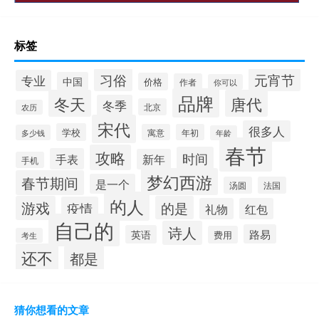
标签
习俗
元宵节
专业
中国
价格
作者
你可以
品牌
冬天
唐代
冬季
北京
农历
宋代
很多人
学校
寓意
年初
多少钱
年龄
春节
攻略
时间
手表
新年
手机
梦幻西游
春节期间
是一个
汤圆
法国
的人
游戏
的是
疫情
礼物
红包
自己的
诗人
路易
英语
费用
考生
还不
都是
猜你想看的文章