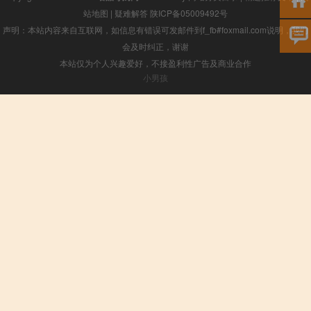
站地图
|
疑难解答
陕ICP备05009492号
声明：本站内容来自互联网，如信息有错误可发邮件到f_fb#foxmail.com说明，我们
会及时纠正，谢谢
本站仅为个人兴趣爱好，不接盈利性广告及商业合作
小男孩