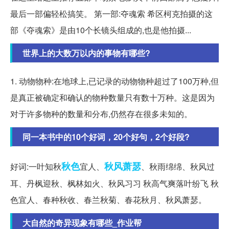
最后一部偏轻松搞笑。 第一部:夺魂索 希区柯克拍摄的这
部《夺魂索》是由10个长镜头组成的,也是他拍摄...
世界上的大数万以内的事物有哪些?
1. 动物物种:在地球上,已记录的动物物种超过了100万种,但
是真正被确定和确认的物种数量只有数十万种。这是因为
对于许多物种的数量和分布,仍然存在很多未知的。
同一本书中的10个好词，20个好句，2个好段?
秋色
秋风
萧瑟
好词:一叶知秋
宜人、
、秋雨绵绵、秋风过
耳、丹枫迎秋、枫林如火、秋风习习 秋高气爽落叶纷飞 秋
色宜人、春种秋收、春兰秋菊、春花秋月、秋风萧瑟。
大自然的奇异现象有哪些_作业帮