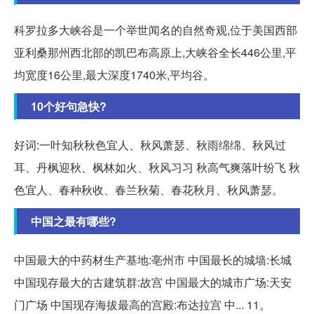
科罗拉多大峡谷是一个举世闻名的自然奇观,位于美国西部
亚利桑那州西北部的凯巴布高原上,大峡谷全长446公里,平
均宽度16公里,最大深度1740米,平均谷。
10个好句急快?
好词:一叶知秋秋色宜人、秋风萧瑟、秋雨绵绵、秋风过
耳、丹枫迎秋、枫林如火、秋风习习 秋高气爽落叶纷飞 秋
色宜人、春种秋收、春兰秋菊、春花秋月、秋风萧瑟。
中国之最有哪些?
中国最大的中药材生产基地:亳州市 中国最长的城墙:长城
中国现存最大的古建筑群:故宫 中国最大的城市广场:天安
门广场 中国现存海拔最高的宫殿:布达拉宫 中... 11。