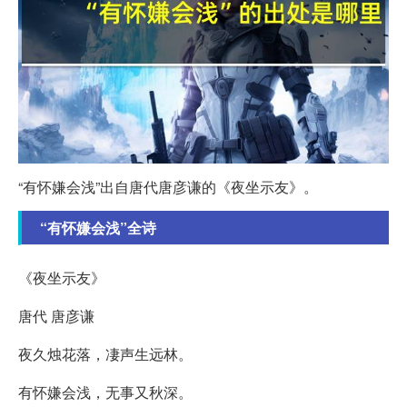
“有怀嫌会浅”出自唐代唐彦谦的《夜坐示友》。
“有怀嫌会浅”全诗
《夜坐示友》
唐代 唐彦谦
夜久烛花落，凄声生远林。
有怀嫌会浅，无事又秋深。