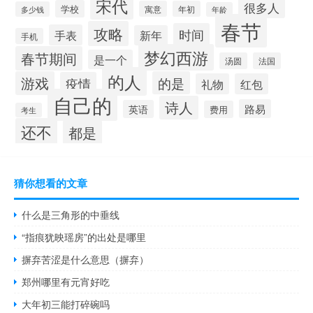
宋代
很多人
学校
寓意
年初
多少钱
年龄
春节
攻略
时间
手表
新年
手机
梦幻西游
春节期间
是一个
汤圆
法国
的人
游戏
的是
疫情
礼物
红包
自己的
诗人
路易
英语
费用
考生
还不
都是
猜你想看的文章
什么是三角形的中垂线
“指痕犹映瑶房”的出处是哪里
摒弃苦涩是什么意思（摒弃）
郑州哪里有元宵好吃
大年初三能打碎碗吗