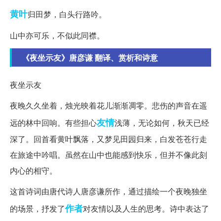
黄叶
归田梦，白头行路吟。
山中亦可乐，不似此同襟。
《夜坐示友》唐彦谦 翻译、赏析和诗意
夜坐示友
夜晚久久坐着，烛光映着花儿渐渐凋零。悲伤的声音在遥
友情
远的林中回响。有些担心
浅薄，无论如何，秋天已经
深了。回首看黄叶飘落，又梦见田园归来，白发苍苍行走
在旅途中吟唱。虽然在山中也能感到快乐，但并不像此刻
内心的相守。
这首诗词由唐代诗人唐彦谦所作，通过描绘一个夜晚独坐
作者
的场景，抒发了
对友情以及人生的思考。诗中表达了