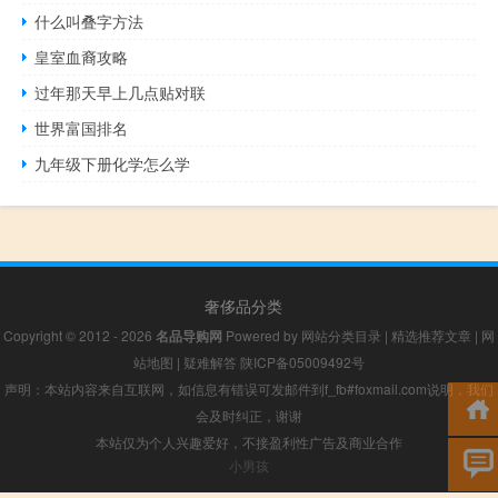
什么叫叠字方法
皇室血裔攻略
过年那天早上几点贴对联
世界富国排名
九年级下册化学怎么学
奢侈品分类
Copyright © 2012 - 2026
名品导购网
Powered by
网站分类目录
|
精选推荐文章
|
网
站地图
|
疑难解答
陕ICP备05009492号
声明：本站内容来自互联网，如信息有错误可发邮件到f_fb#foxmail.com说明，我们
会及时纠正，谢谢
本站仅为个人兴趣爱好，不接盈利性广告及商业合作
小男孩