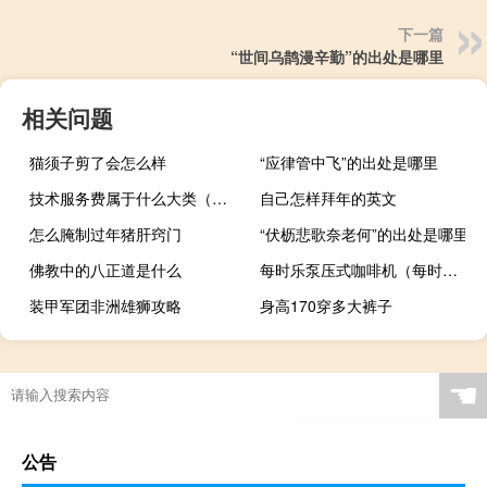
下一篇
“世间乌鹊漫辛勤”的出处是哪里
相关问题
猫须子剪了会怎么样
“应律管中飞”的出处是哪里
技术服务费属于什么大类（技术服务费）
自己怎样拜年的英文
怎么腌制过年猪肝窍门
“伏枥悲歌奈老何”的出处是哪里
佛教中的八正道是什么
每时乐泵压式咖啡机（每时乐）
装甲军团非洲雄狮攻略
身高170穿多大裤子
☚
公告