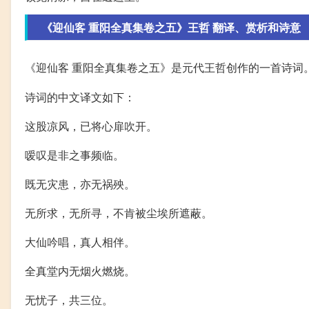
《迎仙客 重阳全真集卷之五》王哲 翻译、赏析和诗意
《迎仙客 重阳全真集卷之五》是元代王哲创作的一首诗词
诗词的中文译文如下：
这股凉风，已将心扉吹开。
嗳叹是非之事频临。
既无灾患，亦无祸殃。
无所求，无所寻，不肯被尘埃所遮蔽。
大仙吟唱，真人相伴。
全真堂内无烟火燃烧。
无忧子，共三位。