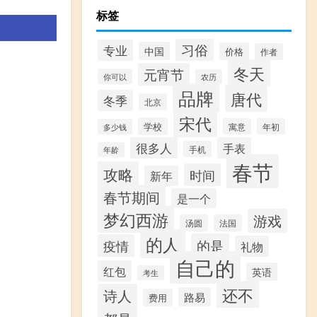
标签
习俗
专业
中国
价格
作者
冬天
元宵节
你可以
农历
品牌
唐代
冬季
北京
宋代
学校
寓意
年初
多少钱
很多人
手表
手机
年龄
春节
攻略
时间
新年
春节期间
是一个
梦幻西游
游戏
汤圆
法国
的人
的是
疫情
礼物
自己的
红包
英语
考生
还不
诗人
路易
费用