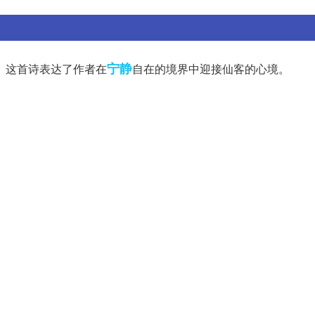
宁静
。这首诗表达了作者在
自在的境界中迎接仙客的心境。