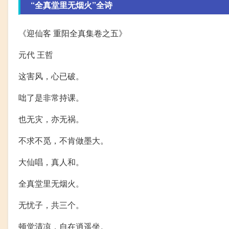
“全真堂里无烟火”全诗
《迎仙客 重阳全真集卷之五》
元代 王哲
这害风，心已破。
咄了是非常持课。
也无灾，亦无祸。
不求不觅，不肯做墨大。
大仙唱，真人和。
全真堂里无烟火。
无忧子，共三个。
顿觉清凉，自在逍遥坐。