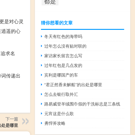
都是
更是对心灵
猜你想看的文章
在逍遥的心
冬天有红色的海带吗
过年怎么没有贴对联的
再追求名
家访家长留言怎么写
过年红包是几点发的
宾利是哪国产的车
诗词传递出
“君正然香未解船”的出处是哪里
怎么去银行取外汇
路易威登羊绒围巾假的干洗标志是三条线
元宵这是什么歌
下一篇
勇悍斧攻略
出处是哪里