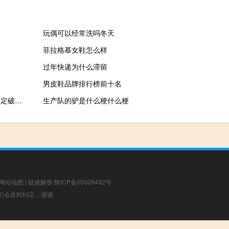
玩偶可以经常洗吗冬天
菲拉格慕女鞋怎么样
过年快递为什么滞留
男皮鞋品牌排行榜前十名
余承东5个亿花值了！曝问界新M7成国庆同级最畅销车型：日均大定破2400台
生产队的驴是什么梗什么梗
网站地图
|
疑难解答
陕ICP备05009492号
，我们会及时纠正，谢谢