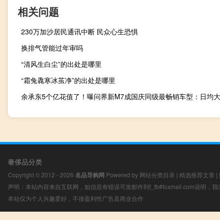
相关问题
230万加沙居民通讯中断 民众心生恐惧
换排气管能过年审吗
“清风生白尘”的出处是哪里
“霜兔毳寒冰茧净”的出处是哪里
奢侈品分类
Copyright © 2012 - 2026
名品导购网
Powered by
网站分类目录
|
精选推荐文章
|
声明：本站内容来自互联网，如信息有错误可发邮件到f_fb#foxmail.com说明
本站仅为个人兴趣爱好，不接盈利性广告及商业合作