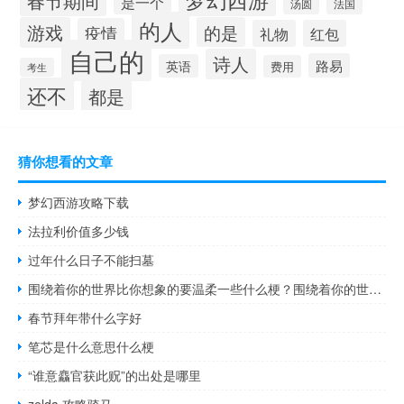
春节期间
是一个
汤圆
法国
的人
游戏
的是
疫情
礼物
红包
自己的
诗人
路易
英语
费用
考生
还不
都是
猜你想看的文章
梦幻西游攻略下载
法拉利价值多少钱
过年什么日子不能扫墓
围绕着你的世界比你想象的要温柔一些什么梗？围绕着你的世界比你想象的要温柔一些是什么意思什么梗
春节拜年带什么字好
笔芯是什么意思什么梗
“谁意麤官获此贶”的出处是哪里
zelda 攻略骑马