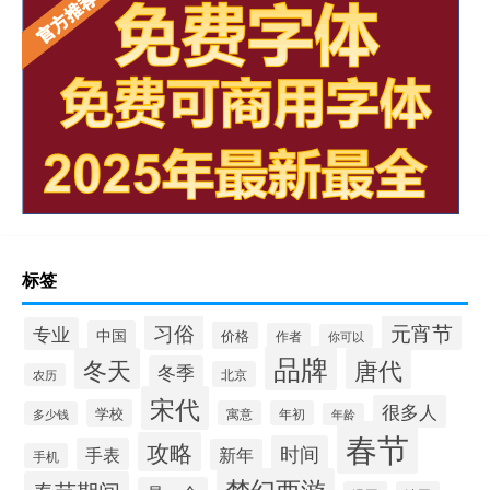
标签
习俗
元宵节
专业
中国
价格
作者
你可以
品牌
冬天
唐代
冬季
北京
农历
宋代
很多人
学校
寓意
年初
多少钱
年龄
春节
攻略
时间
手表
新年
手机
梦幻西游