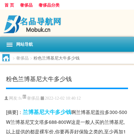
首 页
奢侈品
奢侈品分类
网站导航
>
奢侈品
>
粉色兰博基尼大牛多少钱
粉色兰博基尼大牛多少钱
奢侈品
网友:
fs
2022-12-02 10:40:12
兰博基尼
大牛
多少钱
[摘要]：
啊兰博基尼盖拉多300-500
W兰博基尼艾文塔多688-800W这是一般人买的兰博基尼,
以上提供的都是裸车价,你要再弄好保险之类的,至少再加1