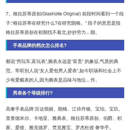
7、格拉苏蒂原创(Glashütte Original) 前段时间看到一个段
子:“格拉苏蒂在研究什么?在研究朗格。” 段子的意思是指
格拉苏蒂原创在初期找不着北,抄抄劳力... 朗。
手表品牌的档次怎么排名?
都说“穷玩车,富玩表”,腕表永远是“富贵” 的象征,气质的典
范。常听别人说“女人爱包男人爱表”,如今职场和社会上不
少有爱戴表的人,因为腕表是品味与地位... 作。
男表各个等级排行?
高奢手表品牌:百达翡丽、朗格、江诗丹顿、宝珀、宝玑、
里查德米尔、卡地亚、雅典表、格拉苏蒂原创、伯爵、积
家、爱彼、雅克德罗、梵克雅宝、罗杰杜彼 奢华手。