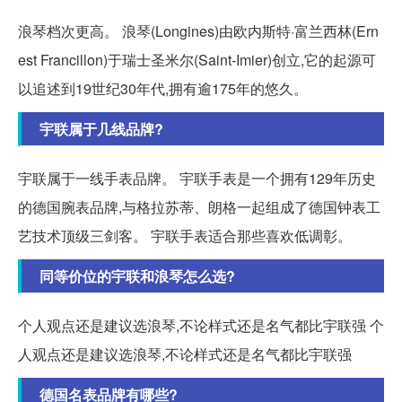
浪琴档次更高。 浪琴(Longines)由欧内斯特·富兰西林(Ern
est Francillon)于瑞士圣米尔(Saint-Imier)创立,它的起源可
以追述到19世纪30年代,拥有逾175年的悠久。
宇联属于几线品牌?
宇联属于一线手表品牌。 宇联手表是一个拥有129年历史
的德国腕表品牌,与格拉苏蒂、朗格一起组成了德国钟表工
艺技术顶级三剑客。 宇联手表适合那些喜欢低调彰。
同等价位的宇联和浪琴怎么选?
个人观点还是建议选浪琴,不论样式还是名气都比宇联强 个
人观点还是建议选浪琴,不论样式还是名气都比宇联强
德国名表品牌有哪些?