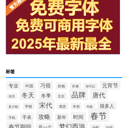
标签
习俗
元宵节
专业
中国
价格
作者
你可以
品牌
冬天
唐代
冬季
北京
农历
宋代
很多人
学校
寓意
年初
多少钱
年龄
春节
攻略
时间
手表
新年
手机
梦幻西游
春节期间
是一个
汤圆
法国