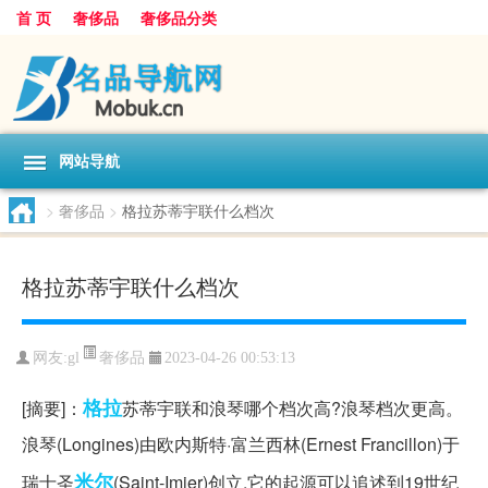
首 页
奢侈品
奢侈品分类
网站导航
>
奢侈品
>
格拉苏蒂宇联什么档次
格拉苏蒂宇联什么档次
奢侈品
网友:
gl
2023-04-26 00:53:13
格拉
[摘要]：
苏蒂宇联和浪琴哪个档次高?浪琴档次更高。
浪琴(Longines)由欧内斯特·富兰西林(Ernest Francillon)于
米尔
瑞士圣
(Saint-Imier)创立,它的起源可以追述到19世纪