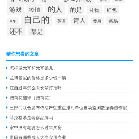
的人
游戏
的是
疫情
礼物
红包
自己的
诗人
路易
英语
费用
考生
还不
都是
猜你想看的文章
怎样做元宵和元宵馅儿
兰博基尼的价格是多少钱一辆
江西过年怎么向长辈打招呼
赠荷花翻译（赠荷花）
三部门联合发布依法严惩重点排污单位自动监测数据弄虚作假犯罪典型案例
菲拉格慕是奢侈品牌吗
家中没有老婆怎么过年买房
贵阳有哪些成人大专实用专业