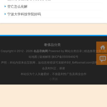
空亡怎么化解
宁波大学科技学院好吗
奢侈品分类
Copyright © 2012 - 2026
名品导购网
Powered by
网站分类目录
|
精选推荐文章
|
网
站地图
|
疑难解答
陕ICP备05009492号
声明：本站内容来自互联网，如信息有错误可发邮件到f_fb#foxmail.com说明，我们
会及时纠正，谢谢
本站仅为个人兴趣爱好，不接盈利性广告及商业合作
小男孩