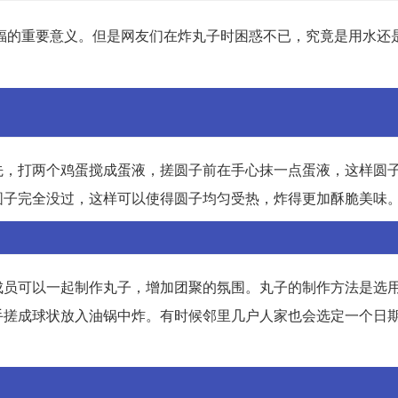
福的重要意义。但是网友们在炸丸子时困惑不已，究竟是用水还
先，打两个鸡蛋搅成蛋液，搓圆子前在手心抹一点蛋液，这样圆
圆子完全没过，这样可以使得圆子均匀受热，炸得更加酥脆美味
成员可以一起制作丸子，增加团聚的氛围。丸子的制作方法是选
手搓成球状放入油锅中炸。有时候邻里几户人家也会选定一个日