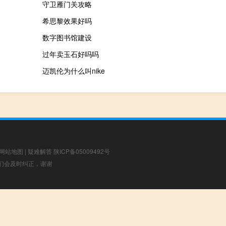
守卫雁门关攻略
希思黎效果好吗
数字图书馆建设
过年卖玉石好吗吗
迈凯伦为什么叫nike
网站地图
|
疑难解答
陕ICP备05009492号
，我们会及时纠正，谢谢