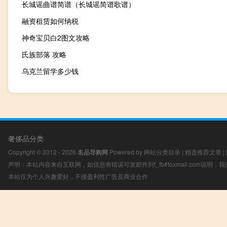
长城谣曲谱简谱（长城谣简谱歌谱）
融资租赁如何纳税
神奇宝贝白2图文攻略
氏族部落 攻略
乌克兰留学多少钱
奢侈品分类
Copyright © 2012 - 2026
名品导购网
Powered by
网站分类目录
|
精选推荐文章
|
声明：本站内容来自互联网，如信息有错误可发邮件到f_fb#foxmail.com说明
本站仅为个人兴趣爱好，不接盈利性广告及商业合作