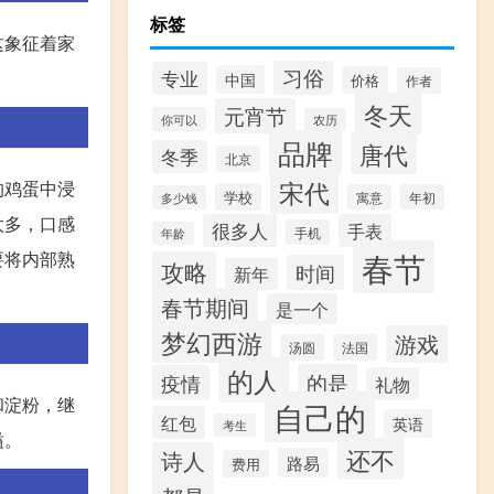
标签
这象征着家
习俗
专业
中国
价格
作者
冬天
元宵节
你可以
农历
品牌
唐代
冬季
北京
宋代
的鸡蛋中浸
学校
寓意
年初
多少钱
太多，口感
很多人
手表
手机
年龄
春节
要将内部熟
攻略
时间
新年
春节期间
是一个
梦幻西游
游戏
汤圆
法国
的人
的是
疫情
礼物
和淀粉，继
自己的
红包
英语
考生
溢。
还不
诗人
路易
费用