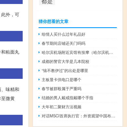
都是
。此外，可
猜你想看的文章
给情人买什么过年礼品好
春节期间店铺还关门吗吗
子和粘面丸
哈尔滨机场附近宾馆有按摩（哈尔滨机场附近宾馆）
成都的警官大学是几本院校
“恼不教伊过”的出处是哪里
主板显卡供电口是哪个
春节被群殴属于严重吗
面、味精和
结婚的男人戴戒指戴哪个手指
炸至微黄
大年初二聚财方法视频
对话MSCI首席执行官：外资观望中国布局 扩大纳入A股前仍需推进改革