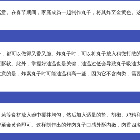
寓意。在春节期间，家庭成员一起制作丸子，将其炸至金黄色。
子，都可以做得又香又脆。炸丸子时，可以将丸子放入稍微打散
更酥软。此外，掌握好油温也是关键，油温过低会导致丸子吸油
注意的是，炸素丸子时可能油温稍高一些，因为它不含肉类，需
、葱等食材放入碗中搅拌均匀，然后加入适量的盐、胡椒、鸡精
炸至金黄色即可。这样制作出的炸肉丸子口感外酥内嫩，肉香四