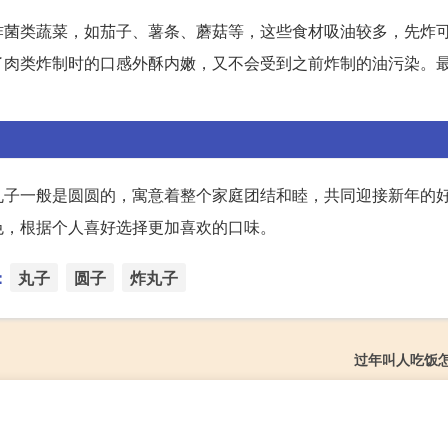
炸菌类蔬菜，如茄子、薯条、蘑菇等，这些食材吸油较多，先炸
了肉类炸制时的口感外酥内嫩，又不会受到之前炸制的油污染。
丸子一般是圆圆的，寓意着整个家庭团结和睦，共同迎接新年的
色，根据个人喜好选择更加喜欢的口味。
：
丸子
圆子
炸丸子
过年叫人吃饭