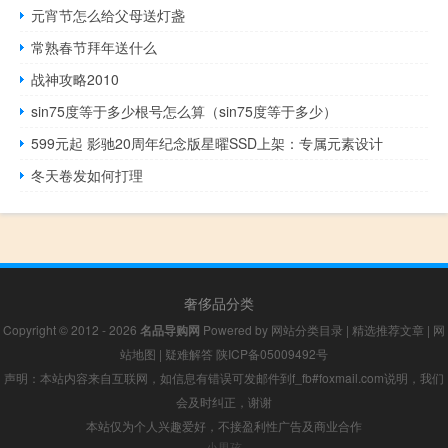
元宵节怎么给父母送灯盏
常熟春节拜年送什么
战神攻略2010
sin75度等于多少根号怎么算（sin75度等于多少）
599元起 影驰20周年纪念版星曜SSD上架：专属元素设计
冬天卷发如何打理
奢侈品分类
Copyright © 2012 - 2026
名品导购网
Powered by
网站分类目录
|
精选推荐文章
|
网
站地图
|
疑难解答
陕ICP备05009492号
声明：本站内容来自互联网，如信息有错误可发邮件到f_fb#foxmail.com说明，我们
会及时纠正，谢谢
本站仅为个人兴趣爱好，不接盈利性广告及商业合作
小男孩