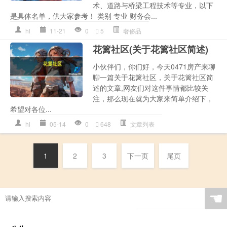
术、道路与桥梁工程技术等专业，以下
是具体名单，供大家参考！ 类别 专业 财务会...
hl
11-21
0
5
奢侈品
花篱社区(关于花篱社区简述)
小伙伴们，你们好，今天0471房产来聊
聊一篇关于花篱社区，关于花篱社区简
述的文章,网友们对这件事情都比较关
注，那么现在就为大家来简单介绍下，
希望对各位...
hl
05-14
0
648
文章列表
1
2
3
下一页
尾页
☚