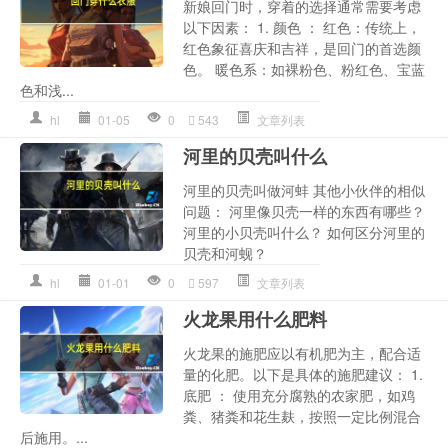
新娘回门时，穿着的选择通常需要考虑
以下因素： 1. 颜色 ： 红色：传统上，
红色象征喜庆和吉祥，是回门的首选颜
色。 暖色系：如裸粉色、粉红色、宝蓝
色和浅...
hl
01-05
0
543
文章列表
河里的贝壳叫什么
河里的贝壳叫做河蚌 其他小伙伴的相似
问题： 河里像贝壳一样的东西有哪些？
河里的小贝壳叫什么？ 如何区分河里的
贝壳和河蚬？
hl
01-01
0
597
文章列表
火龙果用什么肥料
火龙果的施肥应以有机肥为主，配合适
量的化肥。以下是具体的施肥建议： 1.
底肥 ： 使用充分腐熟的农家肥，如鸡
粪、猪粪和花生麸，按照一定比例混合
后施用。...