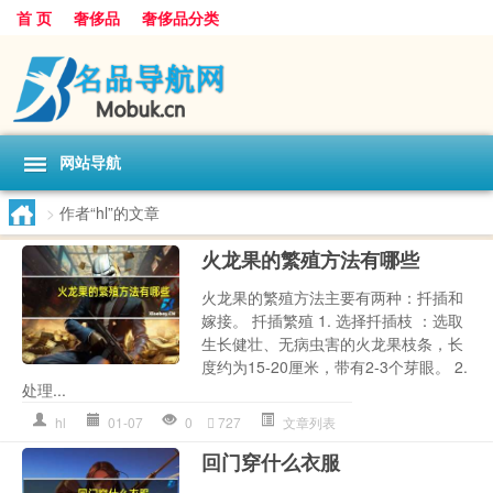
首 页
奢侈品
奢侈品分类
网站导航
>
作者“hl”的文章
火龙果的繁殖方法有哪些
火龙果的繁殖方法主要有两种：扦插和
嫁接。 扦插繁殖 1. 选择扦插枝 ：选取
生长健壮、无病虫害的火龙果枝条，长
度约为15-20厘米，带有2-3个芽眼。 2.
处理...
hl
01-07
0
727
文章列表
回门穿什么衣服