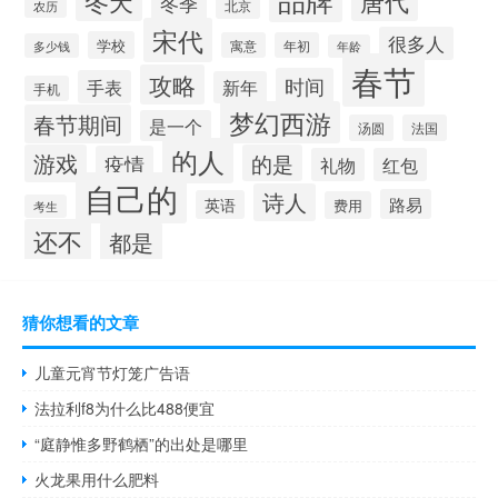
冬天
唐代
冬季
北京
农历
宋代
很多人
学校
寓意
年初
多少钱
年龄
春节
攻略
时间
手表
新年
手机
梦幻西游
春节期间
是一个
汤圆
法国
的人
游戏
的是
疫情
礼物
红包
自己的
诗人
路易
英语
费用
考生
还不
都是
猜你想看的文章
儿童元宵节灯笼广告语
法拉利f8为什么比488便宜
“庭静惟多野鹤栖”的出处是哪里
火龙果用什么肥料