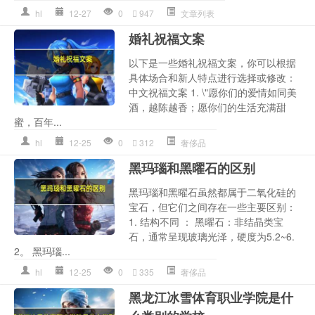
hl
12-27
0
947
文章列表
婚礼祝福文案
以下是一些婚礼祝福文案，你可以根据
具体场合和新人特点进行选择或修改：
中文祝福文案 1. \"愿你们的爱情如同美
酒，越陈越香；愿你们的生活充满甜
蜜，百年...
hl
12-25
0
312
奢侈品
黑玛瑙和黑曜石的区别
黑玛瑙和黑曜石虽然都属于二氧化硅的
宝石，但它们之间存在一些主要区别：
1. 结构不同 ： 黑曜石：非结晶类宝
石，通常呈现玻璃光泽，硬度为5.2~6.
2。 黑玛瑙...
hl
12-25
0
335
奢侈品
黑龙江冰雪体育职业学院是什