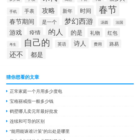
春节
攻略
时间
手表
新年
手机
梦幻西游
春节期间
是一个
汤圆
法国
的人
游戏
的是
疫情
礼物
红包
自己的
诗人
路易
英语
费用
考生
还不
都是
猜你想看的文章
正常家庭一个月用多少度电
宝格丽戒指一般多少钱
鹤壁哪儿卖元宵最好批发
连续和可导的区别
“能用能诛谁计策”的出处是哪里