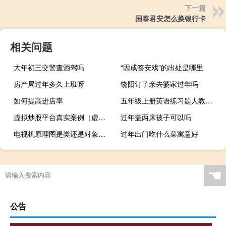
下一篇
国泰君安怎么换银行卡
相关问题
大年初三交警查酒驾吗
“因成答安戏”的出处是哪里
房产局过年多久上班呀
饶阳订了亲去婆家过年吗
如何提高进店率
五年级上册英语练习题人教版（五年级上册英语练习题）
虚拟炒股平台真实案例（虚拟炒股）
过年盖两床被子可以吗
电视机原理图是类还是对象（电视机原理图）
过年出门吃什么菜寓意好
☚
公告