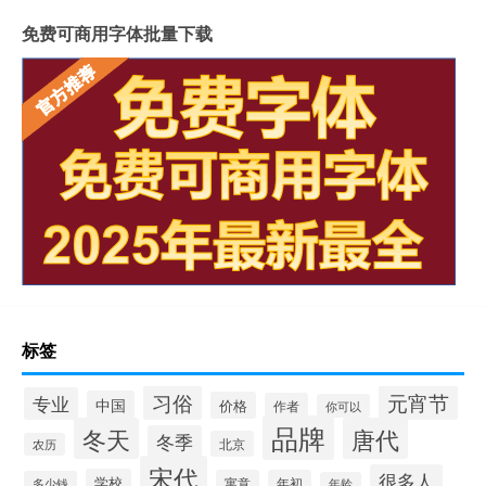
免费可商用字体批量下载
标签
习俗
元宵节
专业
中国
价格
作者
你可以
品牌
冬天
唐代
冬季
北京
农历
宋代
很多人
学校
寓意
年初
多少钱
年龄