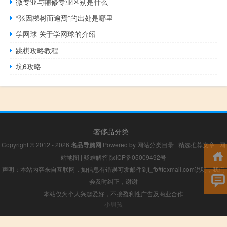
微专业与辅修专业区别是什么
“张因梯树而逾焉”的出处是哪里
学网球 关于学网球的介绍
跳棋攻略教程
坑6攻略
奢侈品分类
Copyright © 2012 - 2026
名品导购网
Powered by
网站分类目录
|
精选推荐文章
|
网
站地图
|
疑难解答
陕ICP备05009492号
声明：本站内容来自互联网，如信息有错误可发邮件到f_fb#foxmail.com说明，我们
会及时纠正，谢谢
本站仅为个人兴趣爱好，不接盈利性广告及商业合作
小男孩