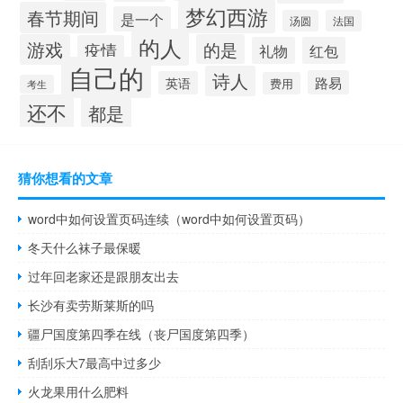
梦幻西游
春节期间
是一个
汤圆
法国
的人
游戏
的是
疫情
礼物
红包
自己的
诗人
路易
英语
费用
考生
还不
都是
猜你想看的文章
word中如何设置页码连续（word中如何设置页码）
冬天什么袜子最保暖
过年回老家还是跟朋友出去
长沙有卖劳斯莱斯的吗
疆尸国度第四季在线（丧尸国度第四季）
刮刮乐大7最高中过多少
火龙果用什么肥料