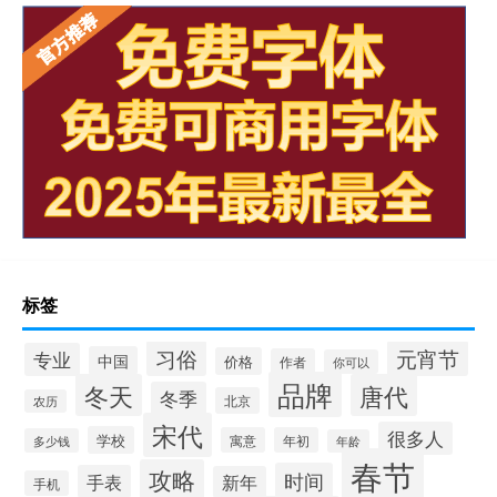
标签
习俗
元宵节
专业
中国
价格
作者
你可以
品牌
冬天
唐代
冬季
北京
农历
宋代
很多人
学校
寓意
年初
多少钱
年龄
春节
攻略
时间
手表
新年
手机