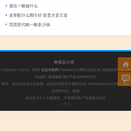
退伍一般做什么
皮草配什么围巾好 富贵才是王道
范思哲代购一般多少钱
奢侈品分类
Copyright © 2012 - 2026
名品导购网
Powered by
网站分类目录
|
精选推荐文章
|
网
站地图
|
疑难解答
陕ICP备05009492号
声明：本站内容来自互联网，如信息有错误可发邮件到f_fb#foxmail.com说明，我们
会及时纠正，谢谢
本站仅为个人兴趣爱好，不接盈利性广告及商业合作
小男孩