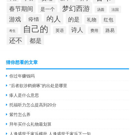
梦幻西游
春节期间
是一个
汤圆
法国
的人
游戏
的是
疫情
礼物
红包
自己的
诗人
路易
英语
费用
考生
还不
都是
猜你想看的文章
你过年赚钱吗
“后者欲涉鹤俯啄”的出处是哪里
瘆人是什么意思
托福听力怎么提高到20分
紫竹怎么养
拜年买什么礼物最划算
人逢盛世千家乐横批 人逢盛世千家乐下一句