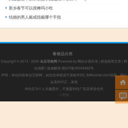
新乡春节可以摆摊吗小吃
结婚的男人戴戒指戴哪个手指
奢侈品分类
Copyright © 2012 - 2026
名品导购网
Powered by
网站分类目录
|
精选推荐文章
|
网
站地图
|
疑难解答
陕ICP备05009492号
声明：本站内容来自互联网，如信息有错误可发邮件到f_fb#foxmail.com说明，我们
会及时纠正，谢谢
本站仅为个人兴趣爱好，不接盈利性广告及商业合作
小男孩