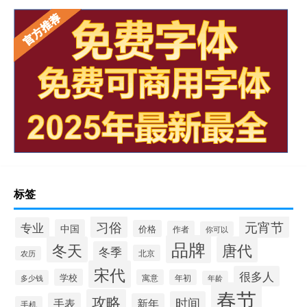
标签
习俗
元宵节
专业
中国
价格
作者
你可以
品牌
冬天
唐代
冬季
北京
农历
宋代
很多人
学校
寓意
年初
多少钱
年龄
春节
攻略
时间
手表
新年
手机