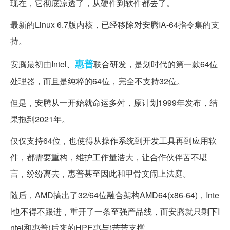
现在，它彻底凉透了，从硬件到软件都去了。
最新的Linux 6.7版内核，已经移除对安腾IA-64指令集的支
持。
惠普
安腾最初由Intel、
联合研发，是划时代的第一款64位
处理器，而且是纯粹的64位，完全不支持32位。
但是，安腾从一开始就命运多舛，原计划1999年发布，结
果拖到2021年。
仅仅支持64位，也使得从操作系统到开发工具再到应用软
件，都需要重构，维护工作量浩大，让合作伙伴苦不堪
言，纷纷离去，惠普甚至因此和甲骨文闹上法庭。
随后，AMD搞出了32/64位融合架构AMD64(x86-64)，Inte
l也不得不跟进，重开了一条至强产品线，而安腾就只剩下I
ntel和惠普(后来的HPE惠与)苦苦支撑。