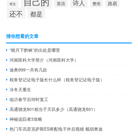
自己的
诗人
路易
英语
费用
考生
还不
都是
猜你想看的文章
“晓月下黔峡”的出处是哪里
河南医科大学简介（河南医科大学）
迪奥999一共有几款
税务登记证电子版长什么样（税务登记证电子版）
冷冬天重生
临沂春节后何时复工
高通骁龙801相当于天玑多少（高通骁龙801）
神秘追踪者3攻略
热门车讯雷克萨斯ES将配电子外后视镜 截胡奥迪