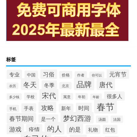
标签
习俗
元宵节
专业
中国
价格
作者
你可以
品牌
冬天
唐代
冬季
北京
农历
宋代
很多人
学校
寓意
年初
多少钱
年龄
春节
攻略
时间
手表
新年
手机
梦幻西游
春节期间
是一个
汤圆
法国
的人
游戏
的是
疫情
礼物
红包