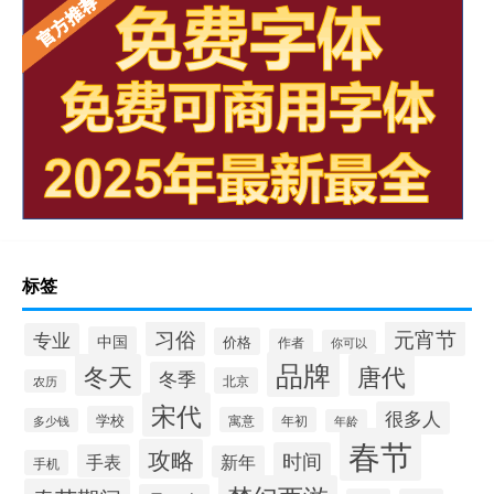
标签
习俗
元宵节
专业
中国
价格
作者
你可以
品牌
冬天
唐代
冬季
北京
农历
宋代
很多人
学校
寓意
年初
多少钱
年龄
春节
攻略
时间
手表
新年
手机