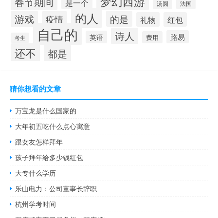
梦幻西游
春节期间
是一个
汤圆
法国
的人
游戏
的是
疫情
礼物
红包
自己的
诗人
路易
英语
费用
考生
还不
都是
猜你想看的文章
万宝龙是什么国家的
大年初五吃什么点心寓意
跟女友怎样拜年
孩子拜年给多少钱红包
大专什么学历
乐山电力：公司董事长辞职
杭州学考时间