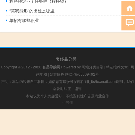
程序锁定不了任务栏（程序锁）
“莫我能形”的出处是哪里
单招有哪些职业
奢侈品分类
Copyright © 2012 - 2026
名品导购网
Powered by
网站分类目录
|
精选推荐文章
|
网
站地图
|
疑难解答
陕ICP备05009492号
声明：本站内容来自互联网，如信息有错误可发邮件到f_fb#foxmail.com说明，我们
会及时纠正，谢谢
本站仅为个人兴趣爱好，不接盈利性广告及商业合作
小男孩