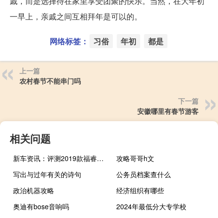
戚，而是选择待在家里享受团聚的快乐。当然，在大年初
一早上，亲戚之间互相拜年是可以的。
网络标签：
习俗
年初
都是
上一篇
农村春节不能串门吗
下一篇
安徽哪里有春节游客
相关问题
新车资讯：评测2019款福睿斯轮胎型号规格多少及2019款福睿斯价格多少钱
攻略哥哥h文
写出与过年有关的诗句
公务员档案查什么
政治机器攻略
经济组织有哪些
奥迪有bose音响吗
2024年最低分大专学校