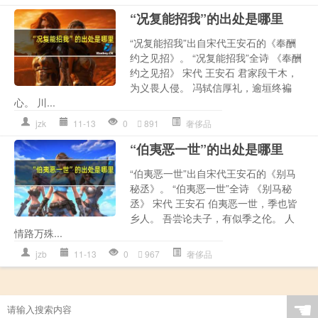
“况复能招我”的出处是哪里
“况复能招我”出自宋代王安石的《奉酬
约之见招》。 “况复能招我”全诗 《奉酬
约之见招》 宋代 王安石 君家段干木，
为义畏人侵。 冯轼信厚礼，逾垣终褊
心。 川...
jzk
11-13
0
891
奢侈品
“伯夷恶一世”的出处是哪里
“伯夷恶一世”出自宋代王安石的《别马
秘丞》。 “伯夷恶一世”全诗 《别马秘
丞》 宋代 王安石 伯夷恶一世，季也皆
乡人。 吾尝论夫子，有似季之伦。 人
情路万殊...
jzb
11-13
0
967
奢侈品
☚