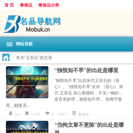
首 页
奢侈品
奢侈品分类
网站导航
>
有关“王安石”的文章
“独恨知不早”的出处是哪里
“独恨知不早”出自宋代王安石的《吾
心》。 “独恨知不早”全诗 《吾心》 宋
代 王安石 吾心童稚时，不见一物好。
意言有妙理，独恨知不早。 初闻守善
死，颇复吝...
jzd
11-21
0
917
奢侈品
“刍狗文章不更陈”的出处是哪
里