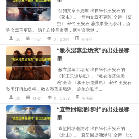
“刍狗文章不更陈”出自宋代王安石的
《蓼虫》。 “刍狗文章不更陈”全诗 《蓼
虫》 宋代 王安石 蓼虫事业无余习，刍
狗文章不更陈。 隐几自怜居丧我，倨堂谁觉似...
jzc
11-21
0
394
奢侈品
“敝衣湿蒸尘垢涴”的出处是哪
里
“敝衣湿蒸尘垢涴”出自宋代王安石的
《和王乐道烘虱》。 “敝衣湿蒸尘垢
涴”全诗 《和王乐道烘虱》 宋代 王安石
秋暑汗流如炙輠，敝衣湿蒸尘垢涴。 施施众虱当...
jzb
11-21
0
232
奢侈品
“直堑回塘滟滟时”的出处是哪
里
“直堑回塘滟滟时”出自宋代王安石的
《北山》。 “直堑回塘滟滟时”全诗 《北