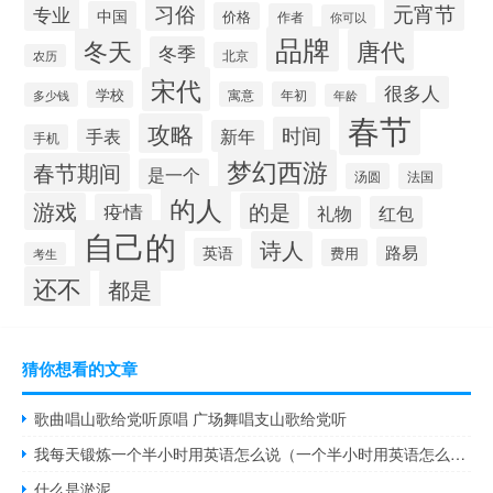
习俗
元宵节
专业
中国
价格
作者
你可以
品牌
冬天
唐代
冬季
北京
农历
宋代
很多人
学校
寓意
年初
多少钱
年龄
春节
攻略
时间
手表
新年
手机
梦幻西游
春节期间
是一个
汤圆
法国
的人
游戏
的是
疫情
礼物
红包
自己的
诗人
路易
英语
费用
考生
还不
都是
猜你想看的文章
歌曲唱山歌给党听原唱 广场舞唱支山歌给党听
我每天锻炼一个半小时用英语怎么说（一个半小时用英语怎么说）
什么是淤泥