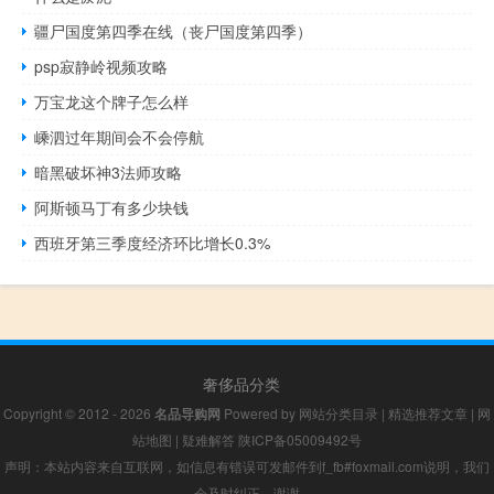
疆尸国度第四季在线（丧尸国度第四季）
psp寂静岭视频攻略
万宝龙这个牌子怎么样
嵊泗过年期间会不会停航
暗黑破坏神3法师攻略
阿斯顿马丁有多少块钱
西班牙第三季度经济环比增长0.3%
奢侈品分类
Copyright © 2012 - 2026
名品导购网
Powered by
网站分类目录
|
精选推荐文章
|
网
站地图
|
疑难解答
陕ICP备05009492号
声明：本站内容来自互联网，如信息有错误可发邮件到f_fb#foxmail.com说明，我们
会及时纠正，谢谢