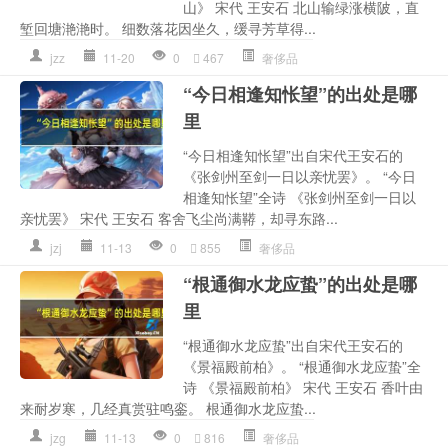
山》 宋代 王安石 北山输绿涨横陂，直
堑回塘滟滟时。 细数落花因坐久，缓寻芳草得...
jzz
11-20
0
467
奢侈品
“今日相逢知怅望”的出处是哪
里
“今日相逢知怅望”出自宋代王安石的
《张剑州至剑一日以亲忧罢》。 “今日
相逢知怅望”全诗 《张剑州至剑一日以
亲忧罢》 宋代 王安石 客舍飞尘尚满鞯，却寻东路...
jzj
11-13
0
855
奢侈品
“根通御水龙应蛰”的出处是哪
里
“根通御水龙应蛰”出自宋代王安石的
《景福殿前柏》。 “根通御水龙应蛰”全
诗 《景福殿前柏》 宋代 王安石 香叶由
来耐岁寒，几经真赏驻鸣銮。 根通御水龙应蛰...
jzg
11-13
0
816
奢侈品