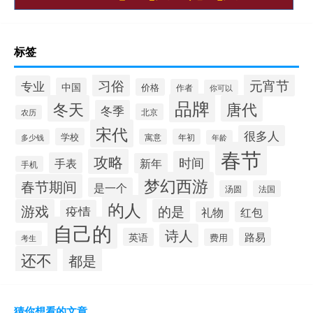
标签
习俗
元宵节
专业
中国
价格
作者
你可以
品牌
冬天
唐代
冬季
北京
农历
宋代
很多人
学校
寓意
年初
多少钱
年龄
春节
攻略
时间
手表
新年
手机
梦幻西游
春节期间
是一个
汤圆
法国
的人
游戏
的是
疫情
礼物
红包
自己的
诗人
路易
英语
费用
考生
还不
都是
猜你想看的文章