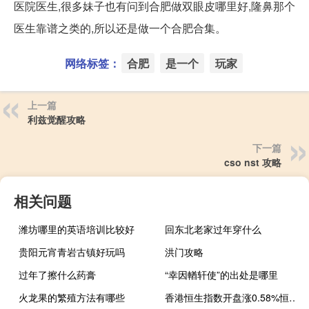
医院医生,很多妹子也有问到合肥做双眼皮哪里好,隆鼻那个
医生靠谱之类的,所以还是做一个合肥合集。
网络标签：
合肥
是一个
玩家
上一篇
利兹觉醒攻略
下一篇
cso nst 攻略
相关问题
潍坊哪里的英语培训比较好
回东北老家过年穿什么
贵阳元宵青岩古镇好玩吗
洪门攻略
过年了擦什么药膏
“幸因輶轩使”的出处是哪里
火龙果的繁殖方法有哪些
香港恒生指数开盘涨0.58%恒生科技指数涨0.45%