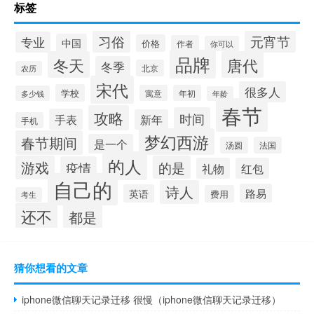
标签
习俗
元宵节
专业
中国
价格
作者
你可以
品牌
冬天
唐代
冬季
北京
农历
宋代
很多人
学校
寓意
年初
多少钱
年龄
春节
攻略
时间
手表
新年
手机
梦幻西游
春节期间
是一个
汤圆
法国
的人
游戏
的是
疫情
礼物
红包
自己的
诗人
路易
英语
费用
考生
还不
都是
猜你想看的文章
iphone微信聊天记录迁移 很慢（iphone微信聊天记录迁移）