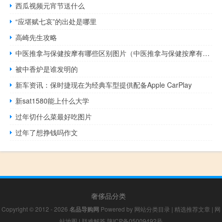
西瓜视频元宵节送什么
“应堪赋七哀”的出处是哪里
高崎先生攻略
中医推拿与保健按摩有哪些区别图片（中医推拿与保健按摩有哪些区别）
被中香炉是谁发明的
新车资讯：保时捷现在为经典车型提供配备Apple CarPlay
新sat1580能上什么大学
过年切什么菜最好吃图片
过年了想挣钱吗作文
奢侈品分类
Copyright © 2012 - 2026
名品导购网
Powered by
网站分类目录
|
精选推荐文章
|
网
站地图
|
疑难解答
陕ICP备05009492号