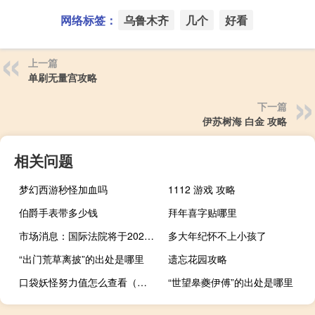
网络标签：
乌鲁木齐
几个
好看
上一篇
单刷无量宫攻略
下一篇
伊苏树海 白金 攻略
相关问题
梦幻西游秒怪加血吗
1112 游戏 攻略
伯爵手表带多少钱
拜年喜字贴哪里
市场消息：国际法院将于2024年2月就以色列占领巴勒斯坦领土所产生的法律后果举行公开听证会
多大年纪怀不上小孩了
“出门荒草离披”的出处是哪里
遗忘花园攻略
口袋妖怪努力值怎么查看（口袋妖怪努力值怎么刷）
“世望皋夔伊傅”的出处是哪里