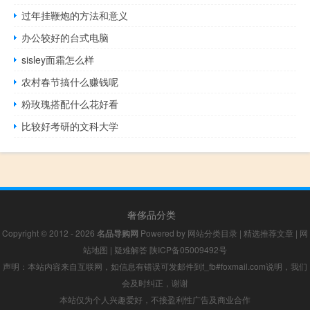
过年挂鞭炮的方法和意义
办公较好的台式电脑
sisley面霜怎么样
农村春节搞什么赚钱呢
粉玫瑰搭配什么花好看
比较好考研的文科大学
奢侈品分类
Copyright © 2012 - 2026
名品导购网
Powered by
网站分类目录
|
精选推荐文章
|
网
站地图
|
疑难解答
陕ICP备05009492号
声明：本站内容来自互联网，如信息有错误可发邮件到f_fb#foxmail.com说明，我们
会及时纠正，谢谢
本站仅为个人兴趣爱好，不接盈利性广告及商业合作