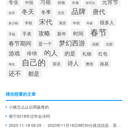
习俗
元宵节
专业
中国
价格
作者
你可以
品牌
冬天
唐代
冬季
北京
农历
宋代
很多人
学校
寓意
年初
多少钱
年龄
春节
攻略
时间
手表
新年
手机
梦幻西游
春节期间
是一个
汤圆
法国
的人
游戏
的是
疫情
礼物
红包
自己的
诗人
路易
英语
费用
考生
还不
都是
猜你想看的文章
小猪怎么认识周扬青的
南宁2018年过年会冷吗
2023-11-18 09:25： 2023年11月18日9时30分路况信息：双嫩高速泰来站至老莱站、齐甘高速、大齐高速齐齐哈尔站、伊齐高速宝泉站至富海站，禁止七座（含七座）以上客车及危化品运输车辆通行，限速80公里/小时。 ​​​