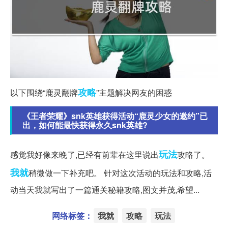
攻略
以下围绕“鹿灵翻牌
”主题解决网友的困惑
《王者荣耀》snk英雄获得活动“鹿灵少女的邀约”已
出，如何能最快获得永久snk英雄?
玩法
感觉我好像来晚了,已经有前辈在这里说出
攻略了。
我就
稍微做一下补充吧。 针对这次活动的玩法和攻略,活
动当天我就写出了一篇通关秘籍攻略,图文并茂,希望...
网络标签：
我就
攻略
玩法