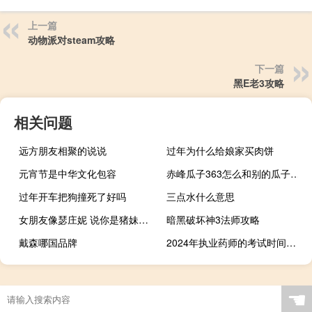
上一篇
动物派对steam攻略
下一篇
黑E老3攻略
相关问题
远方朋友相聚的说说
过年为什么给娘家买肉饼
元宵节是中华文化包容
赤峰瓜子363怎么和别的瓜子区别
过年开车把狗撞死了好吗
三点水什么意思
女朋友像瑟庄妮 说你是猪妹什么梗
暗黑破坏神3法师攻略
戴森哪国品牌
2024年执业药师的考试时间是什么时候开始
☚