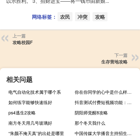
以示胜利。 3、招财进宝——将一钱币由新娘...
网络标签：
农民
冲突
攻略
上一篇
攻略校园F
下一篇
生存营地攻略
相关问题
电气自动化技术属于哪个系
你在你同学的心中是什么样的角色呢
如何练字能够快速练好
抖音测试付费短视频功能：要求账户粉丝数不少于10万平台或将抽成30%
ps4逃生2攻略
阴阳师觉醒8攻略
南方冬天用几号玻璃好
那个冬天我什么
“朱颜不掩天真”的出处是哪里
中国传媒大学播音主持招生简章2021（中国传媒大学播音主持招生简章）