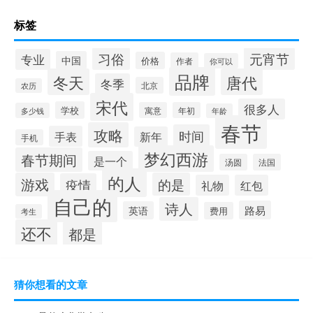
标签
习俗
元宵节
专业
中国
价格
作者
你可以
品牌
冬天
唐代
冬季
北京
农历
宋代
很多人
学校
寓意
年初
多少钱
年龄
春节
攻略
时间
手表
新年
手机
梦幻西游
春节期间
是一个
汤圆
法国
的人
游戏
的是
疫情
礼物
红包
自己的
诗人
路易
英语
费用
考生
还不
都是
猜你想看的文章