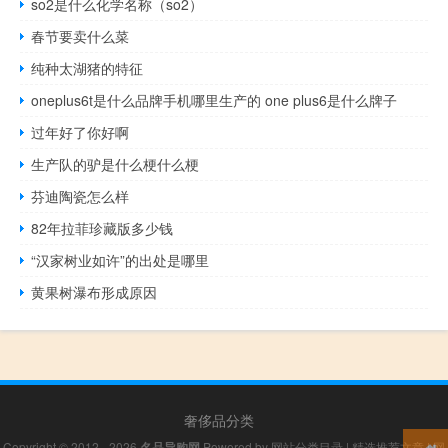
so2是什么化学名称（so2）
春节要卖什么菜
纯种太湖猪的特征
oneplus6t是什么品牌手机哪里生产的 one plus6是什么牌子
过年好了你好啊
生产队的驴是什么梗什么梗
芬迪陶瓷怎么样
82年拉菲珍藏版多少钱
“汉家树业如许”的出处是哪里
黄果树瀑布形成原因
奢侈品分类
Copyright © 2012 - 2026
名品导购网
Powered by
网站分类目录
|
精选推荐文章
|
网