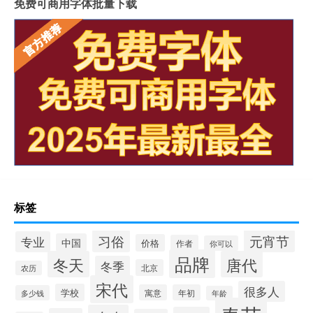
免费可商用字体批量下载
标签
习俗
元宵节
专业
中国
价格
作者
你可以
品牌
冬天
唐代
冬季
北京
农历
宋代
很多人
学校
寓意
年初
多少钱
年龄