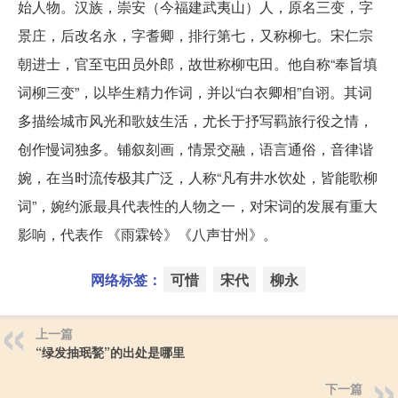
始人物。汉族，崇安（今福建武夷山）人，原名三变，字
景庄，后改名永，字耆卿，排行第七，又称柳七。宋仁宗
朝进士，官至屯田员外郎，故世称柳屯田。他自称“奉旨填
词柳三变”，以毕生精力作词，并以“白衣卿相”自诩。其词
多描绘城市风光和歌妓生活，尤长于抒写羁旅行役之情，
创作慢词独多。铺叙刻画，情景交融，语言通俗，音律谐
婉，在当时流传极其广泛，人称“凡有井水饮处，皆能歌柳
词”，婉约派最具代表性的人物之一，对宋词的发展有重大
影响，代表作 《雨霖铃》《八声甘州》。
网络标签：
可惜
宋代
柳永
上一篇
“绿发抽珉甃”的出处是哪里
下一篇