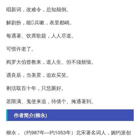
唱新词，改难令，总知颠倒。
解剧扮，能兵嗽，表里都峭。
每遇著、饮席歌筵，人人尽道。
可惜许老了。
阎罗大伯曾教来，道人生、但不须烦恼。
遇良辰，当美景，追欢买笑。
剩活取百十年，只恁厮好。
若限满、鬼使来追，待倩个、掩通著到。
作者简介(柳永)
柳永，（约987年—约1053年）北宋著名词人，婉约派创