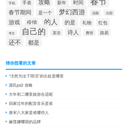
春节
攻略
时间
手表
新年
手机
梦幻西游
春节期间
是一个
汤圆
法国
的人
游戏
的是
疫情
礼物
红包
自己的
诗人
路易
英语
费用
考生
还不
都是
猜你想看的文章
“泫然为汝下雨泪”的出处是哪里
源氏ps2 攻略
大年初二哪里旅游合适呢
回家过年的配音音乐是谁
唐宋八大家是谁哪些人
赫莲娜哪国的品牌