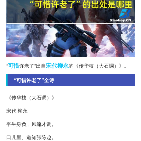
可惜
宋代
柳永
“
许老了”出自
的《传华枝（大石调）》。
“可惜许老了”全诗
《传华枝（大石调）》
宋代 柳永
平生身负，风流才调。
口儿里、道知张陈赵。