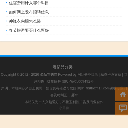
住宿费用计入哪个科目
如何网上发布招聘信息
冲锋衣内胆怎么装
春节旅游要买什么票好
奢侈品分类
Copyright © 2012 - 2026
名品导购网
Powered by
网站分类目录
|
精选推荐文章
|
网
站地图
|
疑难解答
陕ICP备05009492号
声明：本站内容来自互联网，如信息有错误可发邮件到f_fb#foxmail.com说明，我们
会及时纠正，谢谢
本站仅为个人兴趣爱好，不接盈利性广告及商业合作
小男孩