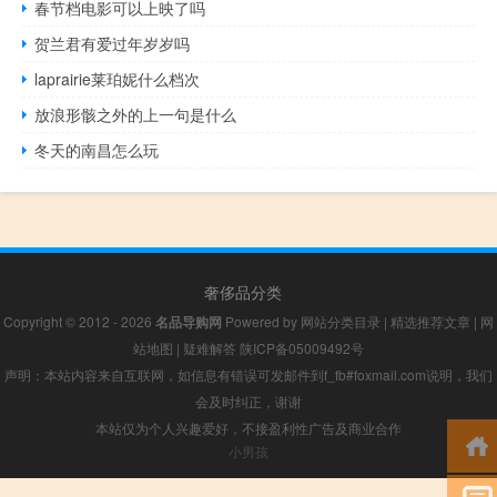
春节档电影可以上映了吗
贺兰君有爱过年岁岁吗
laprairie莱珀妮什么档次
放浪形骸之外的上一句是什么
冬天的南昌怎么玩
奢侈品分类
Copyright © 2012 - 2026
名品导购网
Powered by
网站分类目录
|
精选推荐文章
|
网
站地图
|
疑难解答
陕ICP备05009492号
声明：本站内容来自互联网，如信息有错误可发邮件到f_fb#foxmail.com说明，我们
会及时纠正，谢谢
本站仅为个人兴趣爱好，不接盈利性广告及商业合作
小男孩