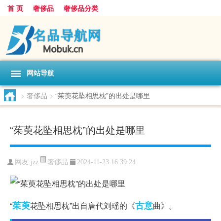
首 页
奢侈品
奢侈品分类
网站导航
>
奢侈品
>
“茱萸花坠相思枕”的出处是哪里
“茱萸花坠相思枕”的出处是哪里
奢侈品
网友:
jzz
2024-11-23 16:39:24
茱萸
古意
“
花坠相思枕”出自唐代刘瑶的《
曲》。