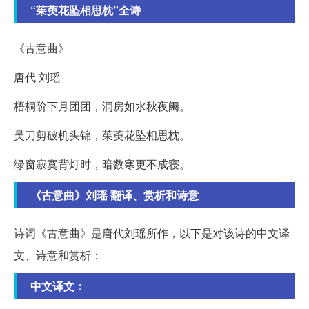
“茱萸花坠相思枕”全诗
《古意曲》
唐代 刘瑶
梧桐阶下月团团，洞房如水秋夜阑。
吴刀剪破机头锦，茱萸花坠相思枕。
绿窗寂寞背灯时，暗数寒更不成寝。
《古意曲》刘瑶 翻译、赏析和诗意
诗词《古意曲》是唐代刘瑶所作，以下是对该诗的中文译
文、诗意和赏析：
中文译文：