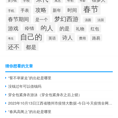
学校
寓意
年初
多少钱
年龄
春节
攻略
时间
手表
新年
手机
梦幻西游
春节期间
是一个
汤圆
法国
的人
游戏
的是
疫情
礼物
红包
自己的
诗人
路易
英语
费用
考生
还不
都是
猜你想看的文章
“誓不举家走”的出处是哪里
没钱过年可以借钱吗
穿全包紧身衣游泳（穿全包紧身衣之后上锁）
2023年10月13日江西省赣州市疫情大数据-今日/今天疫情全网搜索最新实时消息动态情况通知播报
“春风高阁上”的出处是哪里