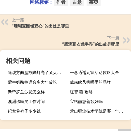
网络标签：
作者
古意
茱萸
上一篇
“珊瑚宝匣镂双心”的出处是哪里
下一篇
“露滴蓑衣犹半湿”的出处是哪里
相关问题
途观方向盘故障灯亮了又灭了 途观.t故障灯为什么为亮
一念逍遥元宵活动攻略大全
蒙牛奶酪棒适合多大年龄吃
戴森吹风机哪里的品牌
斯帝罗兰沙发怎么样
红警 磁 攻略
澳洲移民局工作时间
宝格丽慈善款好吗
纪梵希裤子多少钱
营口职业技术学院是哪一年创办的