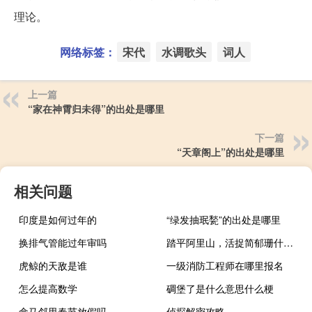
理论。
网络标签：
宋代
水调歌头
词人
上一篇
“家在神霄归未得”的出处是哪里
下一篇
“天章阁上”的出处是哪里
相关问题
印度是如何过年的
“绿发抽珉甃”的出处是哪里
换排气管能过年审吗
踏平阿里山，活捉简郁珊什么梗
虎鲸的天敌是谁
一级消防工程师在哪里报名
怎么提高数学
碉堡了是什么意思什么梗
盒马邻里春节放假吗
侦探解密攻略