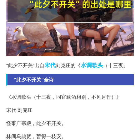
宋代
水调歌头
“此夕不开关”出自
刘克庄的《
（十三夜。
“此夕不开关”全诗
《水调歌头（十三夜，同官载酒相别，不见月作）》
宋代 刘克庄
怪事广寒殿，此夕不开关。
林间乌鹊贺，暂得一枝安。