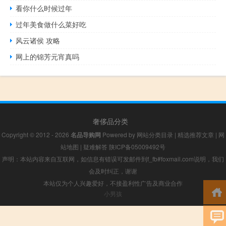
看你什么时候过年
过年美食做什么菜好吃
风云诸侯 攻略
网上的锦芳元宵真吗
奢侈品分类
Copyright © 2012 - 2026
名品导购网
Powered by
网站分类目录
|
精选推荐文章
|
网
站地图
|
疑难解答
陕ICP备05009492号
声明：本站内容来自互联网，如信息有错误可发邮件到f_fb#foxmail.com说明，我们
会及时纠正，谢谢
本站仅为个人兴趣爱好，不接盈利性广告及商业合作
小男孩