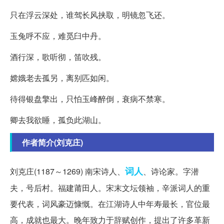
只在浮云深处，谁驾长风挟取，明镜忽飞还。
玉兔呼不应，难觅臼中丹。
酒行深，歌听彻，笛吹残。
嫦娥老去孤另，离别匹如闲。
待得银盘擎出，只怕玉峰醉倒，衰病不禁寒。
卿去我欲睡，孤负此湖山。
作者简介(刘克庄)
词人
刘克庄(1187～1269) 南宋诗人、
、诗论家。字潜
夫，号后村。福建莆田人。宋末文坛领袖，辛派词人的重
要代表，词风豪迈慷慨。在江湖诗人中年寿最长，官位最
高，成就也最大。晚年致力于辞赋创作，提出了许多革新