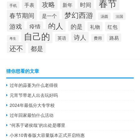
春节
攻略
时间
手表
新年
手机
梦幻西游
春节期间
是一个
汤圆
法国
的人
游戏
的是
疫情
礼物
红包
自己的
诗人
路易
英语
费用
考生
还不
都是
猜你想看的文章
过年的蒜薹为什么老得很
元宵节带老人出去玩好吗
2024年最低分大专学校
过年回家最怕什么活动
“何系于诸侯哉”的出处是哪里
小米10青春版大容量版本正式开启特惠