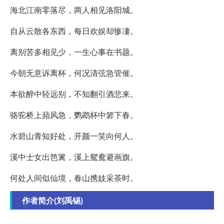
海北江南零落尽，两人相见洛阳城。
自从云散各东西，每日欢娱却惨凄。
离别苦多相见少，一生心事在书题。
今朝无意诉离杯，何况清弦急管催。
本欲醉中轻远别，不知翻引酒悲来。
骆驼桥上蘋风急，鹦鹉杯中箬下春。
水碧山青知好处，开颜一笑向何人。
溪中士女出笆篱，溪上鸳鸯避画旗。
何处人间似仙境，春山携妓采茶时。
作者简介(刘禹锡)