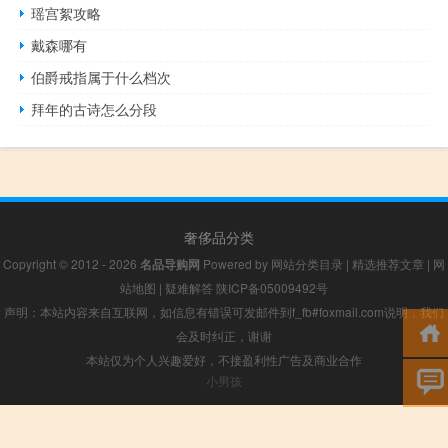
瑶宫絮攻略
戴森哪有
伯爵戒指属于什么档次
拜年的古诗怎么分段
奢侈品分类
Copyright © 2012 - 2026
名品导购网
Powered by
网站分类目录
|
精选推荐文章
|
网
站地图
|
疑难解答
陕ICP备05009492号
声明：本站内容来自互联网，如信息有错误可发邮件到f_fb#foxmail.com说明，我们
会及时纠正，谢谢
本站仅为个人兴趣爱好，不接盈利性广告及商业合作
小男孩