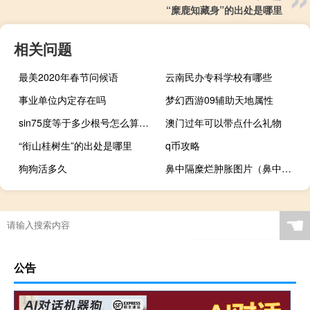
“糜鹿知藏身”的出处是哪里
相关问题
最美2020年春节问候语
云南民办专科学校有哪些
事业单位内定存在吗
梦幻西游09辅助天地属性
sin75度等于多少根号怎么算（sin75度等于多少）
澳门过年可以带点什么礼物
“衔山桂树生”的出处是哪里
q币攻略
狗狗活多久
鼻中隔糜烂肿胀图片（鼻中隔糜烂）
☚
公告