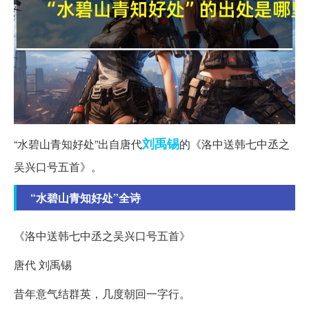
刘禹锡
“水碧山青知好处”出自唐代
的《洛中送韩七中丞之
吴兴口号五首》。
“水碧山青知好处”全诗
《洛中送韩七中丞之吴兴口号五首》
唐代 刘禹锡
昔年意气结群英，几度朝回一字行。