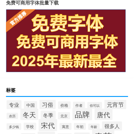
免费可商用字体批量下载
标签
习俗
元宵节
专业
中国
价格
作者
你可以
品牌
冬天
唐代
冬季
北京
农历
宋代
很多人
学校
寓意
年初
多少钱
年龄