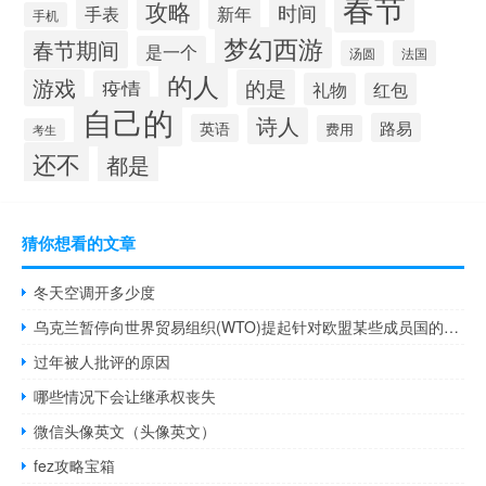
春节
攻略
时间
手表
新年
手机
梦幻西游
春节期间
是一个
汤圆
法国
的人
游戏
的是
疫情
礼物
红包
自己的
诗人
路易
英语
费用
考生
还不
都是
猜你想看的文章
冬天空调开多少度
乌克兰暂停向世界贸易组织(WTO)提起针对欧盟某些成员国的诉讼并继续进行磋商以找到一个符合邻国和乌克兰自身利益的粮食问题的建设性解决方案
过年被人批评的原因
哪些情况下会让继承权丧失
微信头像英文（头像英文）
fez攻略宝箱