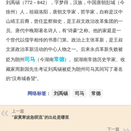
刘禹锡（772－842），字梦得，汉族，中国唐朝彭城（今
徐州）人，祖籍洛阳，唐朝文学家，哲学家，自称是汉中
山靖王后裔，曾任监察御史，是王叔文政治改革集团的一
员。唐代中晚期著名诗人，有“诗豪”之称。他的家庭是一
个世代以儒学相传的书香门第。政治上主张革新，是王叔
文派政治革新活动的中心人物之一。后来永贞革新失败被
司马
常德
贬为朗州
（今湖南
）。据湖南常德历史学家、收
藏家周新国先生考证刘禹锡被贬为朗州司马其间写了著名
的“汉寿城春望”。
网络标签：
刘禹锡
司马
常德
上一篇
“寂寞寒波急暝流”的出处是哪里
下一篇