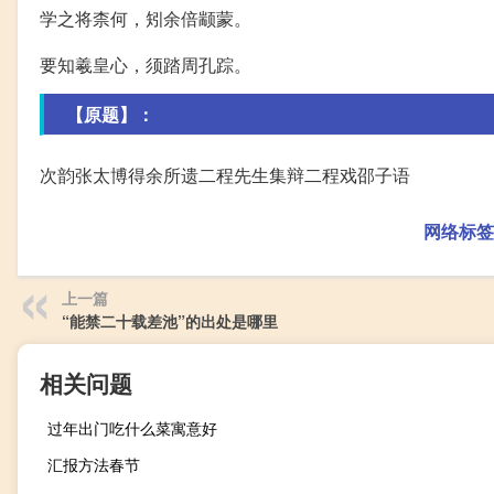
学之将柰何，矧余倍颛蒙。
要知羲皇心，须踏周孔踪。
【原题】：
次韵张太博得余所遗二程先生集辩二程戏邵子语
网络标签
上一篇
“能禁二十载差池”的出处是哪里
相关问题
过年出门吃什么菜寓意好
汇报方法春节