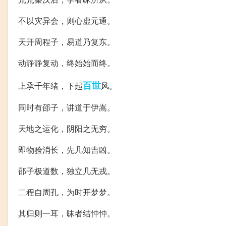
不以灾异会，则心虚元通。
天开周程子，易道乃复东。
动静静复动，终始始而终。
百世
上承千年绪，下起
风。
同时有邵子，讲道于伊嵩。
天地之运化，阴阳之无穷。
即物验消长，先几知吉凶。
邵子极道数，独立几无戎。
二程自周孔，为时开梦梦。
其归则一耳，昧者结忡忡。