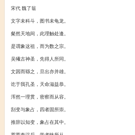
宋代 魏了翁
文字未科斗，图书未龟龙。
粲然天地间，此理触处逢。
是谓象这祖，而为数之宗。
吴犧古神圣，先得人所同。
文因而繇之，旦出亦并雄。
讫于我孔圣，天命滋益恭。
浑然一理贯，密察而从容。
刮变与象占，四者固所崇。
推辞以知变，象占在其中。
荒荒秦汉后，学者昧所从。