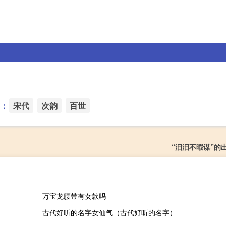
：
宋代
次韵
百世
“汩汩不暇谋”的
万宝龙腰带有女款吗
古代好听的名字女仙气（古代好听的名字）