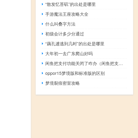
“散发忆苔矶”的出处是哪里
手游魔法王座攻略大全
什么叫叠字方法
初级会计多少分通过
“藕孔逋逃到几时”的出处是哪里
大年初一去广东爬山好吗
闲鱼把支付功能关闭了咋办（闲鱼把支付功能关闭了咋办）
oppor15梦境版和标准版的区别
梦境裂痕密室攻略