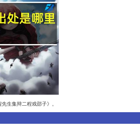
程先生集辩二程戏邵子》。