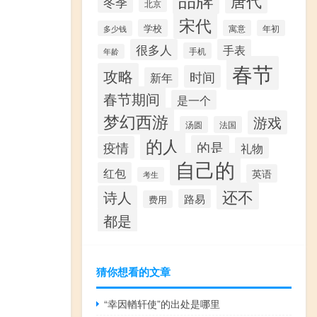
唐代
冬季
北京
宋代
学校
寓意
年初
多少钱
很多人
手表
手机
年龄
春节
攻略
时间
新年
春节期间
是一个
梦幻西游
游戏
汤圆
法国
的人
的是
疫情
礼物
自己的
红包
英语
考生
还不
诗人
路易
费用
都是
猜你想看的文章
“幸因輶轩使”的出处是哪里