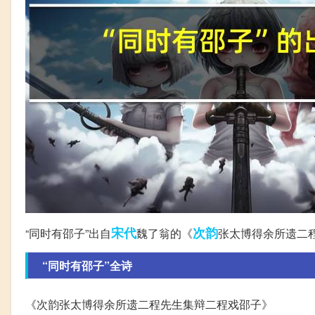
宋代
次韵
“同时有邵子”出自
魏了翁的《
张太博得余所遗二
“同时有邵子”全诗
《次韵张太博得余所遗二程先生集辩二程戏邵子》