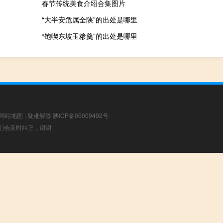
春节传统美食介绍合集图片
“大半安危属全陕”的出处是哪里
“饱喫东坡玉糁羹”的出处是哪里
网站地图
|
疑难解答
陕ICP备05009492号
，我们会及时纠正，谢谢