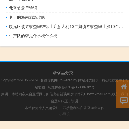
元宵节最早诗词
冬天的海南旅游攻略
欧元区债券收益率继续上升意大利10年期债券收益率上涨10个基点至4.765%德国10年期国债收益率上涨6.5个基点达到2.782%
生产队的驴是什么梗什么梗
奢侈品分类
Copyright © 2012 - 2026
名品导购网
Powered by
网站分类目录
|
精选推荐文章
|
网
站地图
|
疑难解答
陕ICP备05009492号
声明：本站内容来自互联网，如信息有错误可发邮件到f_fb#foxmail.com说明，我们
会及时纠正，谢谢
本站仅为个人兴趣爱好，不接盈利性广告及商业合作
小男孩