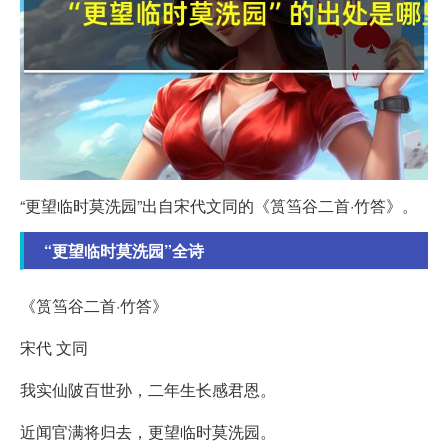
“更望临时莫洗园”出自宋代文同的《筼筜谷二首·竹答》。
“更望临时莫洗园”全诗
《筼筜谷二首·竹答》
宋代 文同
我实仙陂百世孙，二年生长感君恩。
近闻官满将归去，更望临时莫洗园。