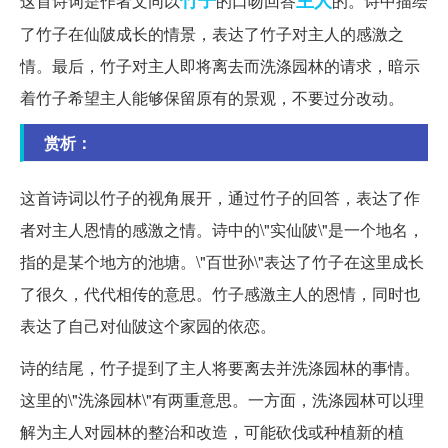
竹子
主人
这首诗词是作者文同以
的口吻回答
的。诗中描绘
了竹子在仙陂成长的情景，表达了竹子对主人的感激之
情。最后，竹子对主人即将离去而洗涤园林的请求，暗示
着竹子希望主人能够保留原有的景观，不要过分改动。
赏析：
这首诗词以竹子的视角展开，通过竹子的回答，表达了作
者对主人恩情的感激之情。诗中的\"实仙陂\"是一个地名，
指的是某个地方的池塘。\"百世孙\"表达了竹子在这里成长
了很久，代代相传的意思。竹子感激主人的恩情，同时也
表达了自己对仙陂这个家园的依恋。
诗的结尾，竹子提到了主人将要离去并洗涤园林的事情。
这里的\"洗涤园林\"有两重意思。一方面，洗涤园林可以理
解为主人对园林的整治和改造，可能砍伐或种植新的植