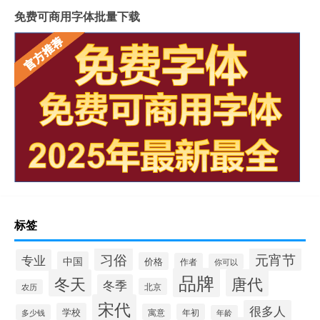
免费可商用字体批量下载
标签
习俗
元宵节
专业
中国
价格
作者
你可以
品牌
冬天
唐代
冬季
北京
农历
宋代
很多人
学校
寓意
年初
多少钱
年龄