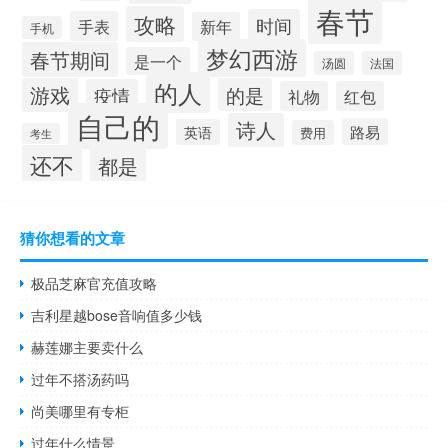
春节
攻略
时间
手表
新年
手机
梦幻西游
春节期间
是一个
汤圆
法国
的人
游戏
的是
疫情
礼物
红包
自己的
诗人
路易
英语
费用
考生
还不
都是
猜你想看的文章
极品芝麻官充值攻略
吉利星越bose音响值多少钱
赫莲娜主要卖什么
过年不搭汤药吗
尚美哪里有专柜
过年什么情景