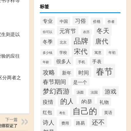
证书字样等
标签
习俗
专业
中国
价格
作者
冬天
元宵节
你可以
农历
究生则是以
品牌
唐代
冬季
北京
宋代
学校
寓意
年初
多少钱
经验的应往
很多人
手表
手机
年龄
春节
攻略
时间
新年
区分两者之
春节期间
是一个
梦幻西游
游戏
汤圆
法国
的人
的是
疫情
礼物
自己的
红包
英语
考生
下一篇
还不
诗人
路易
费用
获得双证了