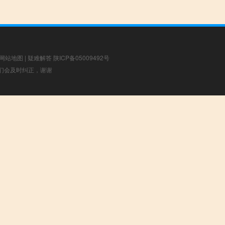
网站地图
|
疑难解答
陕ICP备05009492号
，我们会及时纠正，谢谢