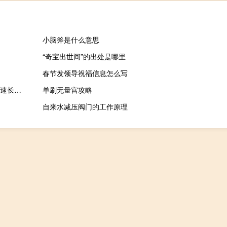
小脑斧是什么意思
“奇宝出世间”的出处是哪里
春节发领导祝福信息怎么写
2023-11-15 18:00： 11月15日18时00分，施工管制：G50沪渝高速长万段澄溪收费站出口称台施工，关闭出口超宽车道，禁止宽3.2米及以上车辆下道，预计11月30日结束。S0101三环高速綦万段万盛西收费站入口3超宽车道因称台施工关闭，现入口超宽车（3.5米以上）暂不能通行，预计11月15日恢复。S39渝长复线长寿西收费站 ​​​
单刷无量宫攻略
自来水减压阀门的工作原理