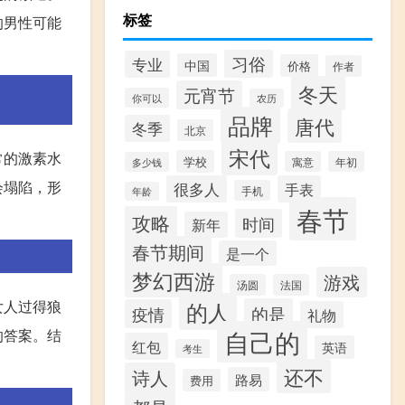
标签
的男性可能
习俗
专业
中国
价格
作者
冬天
元宵节
你可以
农历
品牌
唐代
冬季
北京
宋代
常的激素水
学校
寓意
年初
多少钱
会塌陷，形
很多人
手表
手机
年龄
春节
攻略
时间
新年
春节期间
是一个
梦幻西游
游戏
汤圆
法国
的人
女人过得狼
的是
疫情
礼物
自己的
的答案。结
红包
英语
考生
还不
诗人
路易
费用