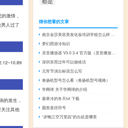
都是
恋的激情，
猜你想看的文章
说男人过了
南京金莎美容美发化妆培训学校怎么样 美容化妆培训学校哪里好
梦幻西游冷知识
灵音播放器 V3.0.3.4 官方版（灵音播放器 V3.0.3.4 官方版功能简介）
深圳东莞过年可以做啥活
~10.89
元宵节演出标语怎么写
卷扬机型号怎么看（卷扬机型号规格）
学网球 关于学网球的介绍
最寒冷的冬天txt 下载
疾病的发生，
圆形直径符号
要关注其他
“岁晚江空万里囚”的出处是哪里