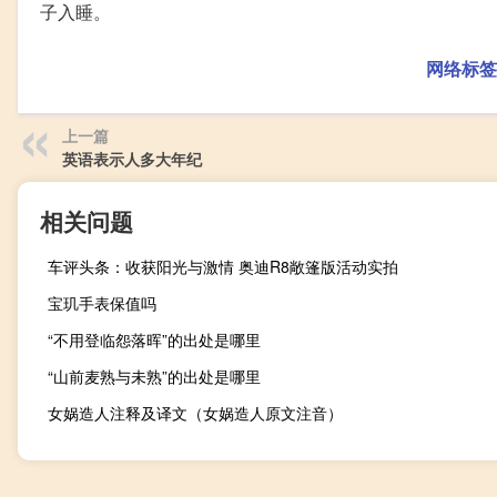
子入睡。
网络标签
上一篇
英语表示人多大年纪
相关问题
车评头条：收获阳光与激情 奥迪R8敞篷版活动实拍
宝玑手表保值吗
“不用登临怨落晖”的出处是哪里
“山前麦熟与未熟”的出处是哪里
女娲造人注释及译文（女娲造人原文注音）