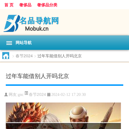
首 页
奢侈品
奢侈品分类
网站导航
>
春节2024
>
过年车能借别人开吗北京
过年车能借别人开吗北京
春节2024
网友:
gnc
2024-02-12 17:20:30