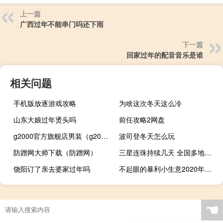
上一篇
广西过年不能串门吗还下雨
下一篇
回家过年的配音音乐是谁
相关问题
手机版放逐游戏攻略
为啥这次冬天这么冷
山东大娘过年烫头吗
前任攻略2网盘
g2000官方旗舰店男装（g2000官方旗舰店）
波司登冬天怎么玩
防蹭网大师下载（防蹭网）
三星连珠持续几天 全国多地现三星连珠天象
饶阳订了亲去婆家过年吗
不起眼的暴利小生意2020年（不起眼的暴利小生意）
☚