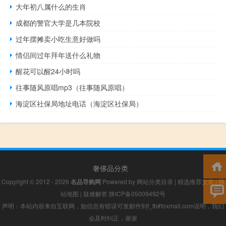
大年初八属什么的生肖
成都的警官大学是几本院校
过年摆摊卖小吃生意好做吗
情侣间过年拜年送什么礼物
醒花可以醒24小时吗
往事随风原唱mp3（往事随风原唱）
海淀区社保局地址电话（海淀区社保局）
奢侈品分类
Copyright © 2012 - 2026
名品导购网
Powered by
网站分类目录
|
精选推荐文章
|
网
站地图
|
疑难解答
陕ICP备05009492号
声明：本站内容来自互联网，如信息有错误可发邮件到f_fb#foxmail.com说明，我们
会及时纠正，谢谢