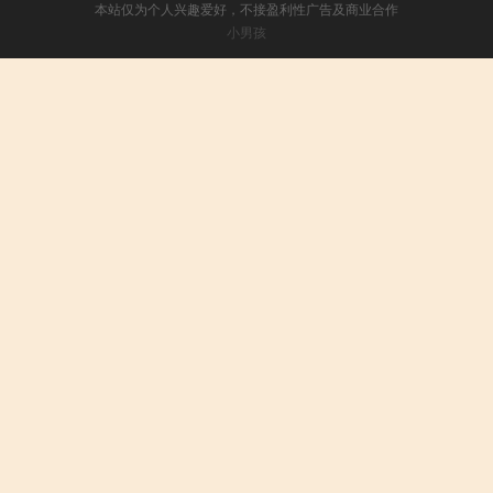
本站仅为个人兴趣爱好，不接盈利性广告及商业合作
小男孩